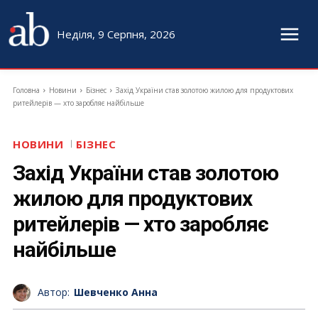
Неділя, 9 Серпня, 2026
Головна
Новини
Бізнес
Захід України став золотою жилою для продуктових
ритейлерів — хто заробляє найбільше
НОВИНИ
БІЗНЕС
Захід України став золотою
жилою для продуктових
ритейлерів — хто заробляє
найбільше
Автор:
Шевченко Анна