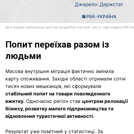
Де в Україні найшвидше зростає роздрібна торгівля / фото: інфографіка РБК-Ук
Попит переїхав разом із
людьми
Масова внутрішня міграція фактично змінила
карту споживання. Західні області отримали сотні
тисяч нових мешканців, які сформували
стабільний попит на товари повсякденного
вжитку.
Одночасно регіон став
центром релокації
бізнесу, розвитку малого підприємництва та
відновлення туристичної активності.
Результат уже помітний у статистиці. За