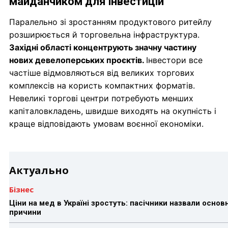
майданчиком для інвестицій
Паралельно зі зростанням продуктового ритейлу
розширюється й торговельна інфраструктура.
Західні області концентрують значну частину
нових девелоперських проєктів.
Інвестори все
частіше відмовляються від великих торгових
комплексів на користь компактних форматів.
Невеликі торгові центри потребують менших
капіталовкладень, швидше виходять на окупність і
краще відповідають умовам воєнної економіки.
Актуально
Бізнес
Ціни на мед в Україні зростуть: пасічники назвали основн
причини