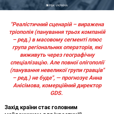
"Реалістичний сценарій – виражена
тріополія (панування трьох компаній
– ред.) в масовому сегменті плюс
група регіональних операторів, які
виживуть через географічну
спеціалізацію. Але повної олігополії
(панування невеликої групи гравців"
– ред.) не буде", — прогнозує Анна
Анісімова, комерційний директор
GDS.
Захід країни стає головним