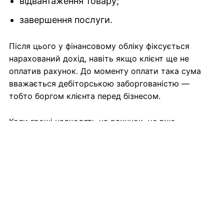
відвантаження товару;
завершення послуги.
Після цього у фінансовому обліку фіксується
нарахований дохід, навіть якщо клієнт ще не
оплатив рахунок. До моменту оплати така сума
вважається дебіторською заборгованістю —
тобто боргом клієнта перед бізнесом.
Коли гроші надходять на рахунок, це вже
окремий запис — рух коштів. Для розрахунку
прибутку не має значення, коли саме клієнт
оплатив послугу. Головне — коли бізнес фактично
заробив ці гроші.
Формула прибутку
: що
потрібно враховувати