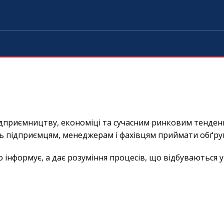
ідприємництву, економіці та сучасним ринковим тенденц
ь підприємцям, менеджерам і фахівцям приймати обґру
нформує, а дає розуміння процесів, що відбуваються у б