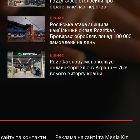
Fozzy Group оголосили про
стратегічне партнерство
Бізнес
Російська атака знищила
найбільший склад Rozetka у
Броварах: обробляв понад 100 000
замовлень на день
Бізнес
Rozetka знову монополізує
онлайн-торгівлю в Україні — 76%
всього виторгу країни
сайту та контакти
Реклама на сайті та Медіа Кіт