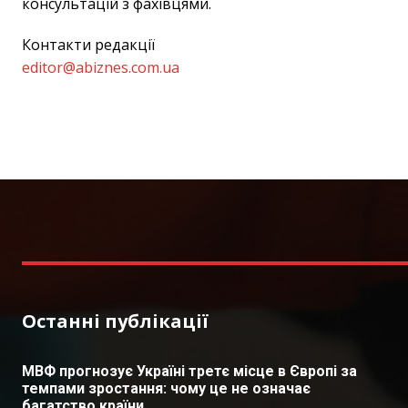
консультацій з фахівцями.
Контакти редакції
editor@abiznes.com.ua
Останні публікації
МВФ прогнозує Україні третє місце в Європі за
темпами зростання: чому це не означає
багатство країни