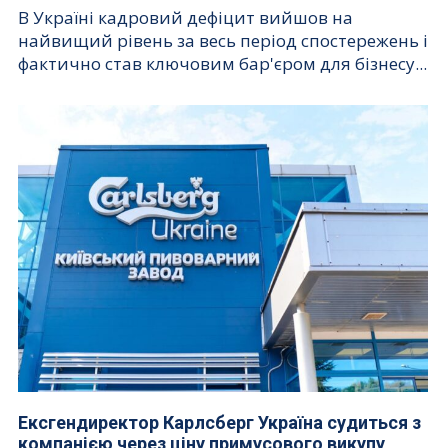
В Україні кадровий дефіцит вийшов на
найвищий рівень за весь період спостережень і
фактично став ключовим бар'єром для бізнесу...
Ексгендиректор Карлсберг Україна судиться з
компанією через ціну примусового викупу