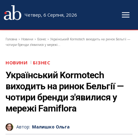
Четвер, 6 Серпня, 2026
Головна
Новини
Бізнес
Український Kormotech виходить на ринок Бельгії —
чотири бренди з'явилися у мережі...
НОВИНИ
БІЗНЕС
Український Kormotech
виходить на ринок Бельгії —
чотири бренди з'явилися у
мережі Famiflora
Автор:
Малишко Ольга