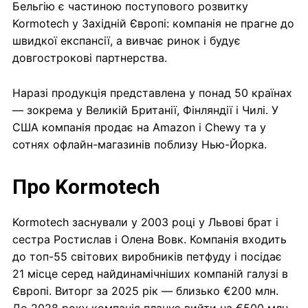
Бельгію є частиною поступового розвитку
Kormotech у Західній Європі: компанія не прагне до
швидкої експансії, а вивчає ринок і будує
довгострокові партнерства.
Наразі продукція представлена у понад 50 країнах
— зокрема у Великій Британії, Фінляндії і Чилі. У
США компанія продає на Amazon і Chewy та у
сотнях офлайн-магазинів поблизу Нью-Йорка.
Про Kormotech
Kormotech заснували у 2003 році у Львові брат і
сестра Ростислав і Олена Вовк. Компанія входить
до топ-55 світових виробників петфуду і посідає
21 місце серед найдинамічніших компаній галузі в
Європі. Виторг за 2025 рік — близько €200 млн.
До 2028 року компанія планує вийти на €500 млн