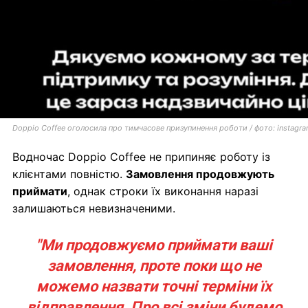
Doppio Coffee оголосила про тимчасове призупинення роботи / фото: instagr
Водночас Doppio Coffee не припиняє роботу із
клієнтами повністю.
Замовлення продовжують
приймати
, однак строки їх виконання наразі
залишаються невизначеними.
"Ми продовжуємо приймати ваші
замовлення, проте поки що не
можемо назвати точні терміни їх
відправлення. Про всі зміни будемо