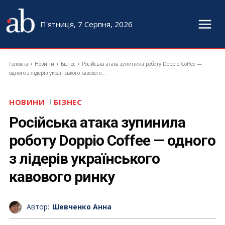
П'ятниця, 7 Серпня, 2026
Головна
Новини
Бізнес
Російська атака зупинила роботу Doppio Coffee —
одного з лідерів українського кавового...
НОВИНИ
БІЗНЕС
Російська атака зупинила
роботу Doppio Coffee — одного
з лідерів українського
кавового ринку
Автор:
Шевченко Анна