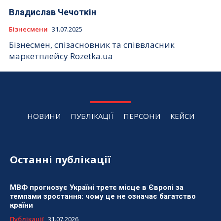
Владислав Чечоткін
Бізнесмени
31.07.2025
Бізнесмен, спізасновник та співвласник
маркетплейсу Rozetka.ua
НОВИНИ
ПУБЛІКАЦІЇ
ПЕРСОНИ
КЕЙСИ
Останні публікації
МВФ прогнозує Україні третє місце в Європі за
темпами зростання: чому це не означає багатство
країни
Публікації
31.07.2026