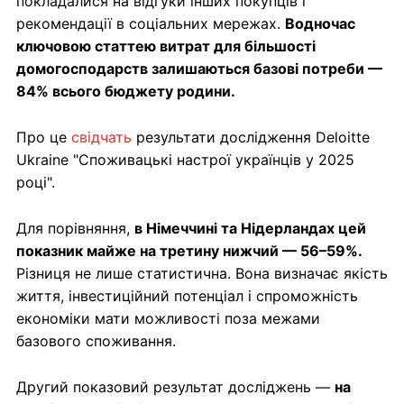
покладалися на відгуки інших покупців і
рекомендації в соціальних мережах.
Водночас
ключовою статтею витрат для більшості
домогосподарств залишаються базові потреби —
84% всього бюджету родини.
Про це
свідчать
результати дослідження Deloitte
Ukraine "Споживацькі настрої українців у 2025
році".
Для порівняння,
в Німеччині та Нідерландах цей
показник майже на третину нижчий — 56–59%.
Різниця не лише статистична. Вона визначає якість
життя, інвестиційний потенціал і спроможність
економіки мати можливості поза межами
базового споживання.
Другий показовий результат досліджень —
на