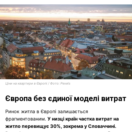
Ціни на квартири в Європі / Фото: Pexels
Європа без єдиної моделі витрат
Ринок житла в Європі залишається
фрагментованим.
У низці країн частка витрат на
житло перевищує 30%, зокрема у Словаччині.