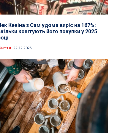
Чек Кевіна з Сам удома виріс на 167%:
скільки коштують його покупки у 2025
році
Життя
22.12.2025