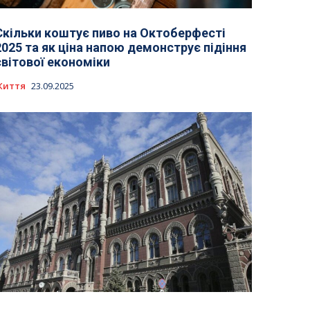
Скільки коштує пиво на Октоберфесті
2025 та як ціна напою демонструє підіння
світової економіки
Життя
23.09.2025