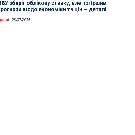
НБУ зберіг облікову ставку, але погіршив
прогнози щодо економіки та цін — деталі
роші
25.07.2025