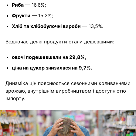
Риба
— 16,6%;
Фрукти
— 15,2%;
Хліб та хлібобулочні вироби
— 13,5%.
Водночас деякі продукти стали дешевшими:
овочі подешевшали на 29,8%,
ціна на цукор знизилася на 9,7%.
Динаміка цін пояснюється сезонними коливаннями
врожаю, внутрішнім виробництвом і доступністю
імпорту.