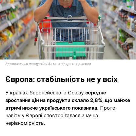
Здорожчання продуктів / фото: з відкритих джерел
Європа: стабільність не у всіх
У країнах Європейського Союзу
середнє
зростання цін на продукти склало 2,8%, що майже
втричі нижче українського показника.
Проте
навіть у Європі спостерігалася значна
нерівномірність.