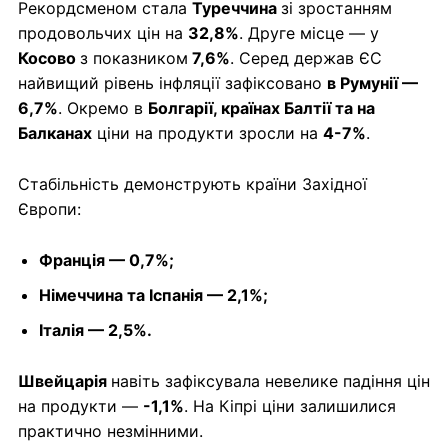
Рекордсменом стала
Туреччина
зі зростанням
продовольчих цін на
32,8%
. Друге місце — у
Косово
з показником
7,6%
. Серед держав ЄС
найвищий рівень інфляції зафіксовано
в Румунії —
6,7%
. Окремо в
Болгарії, країнах Балтії та на
Балканах
ціни на продукти зросли на
4-7%
.
Стабільність демонструють країни Західної
Європи:
Франція — 0,7%;
Німеччина та Іспанія — 2,1%;
Італія — 2,5%.
Швейцарія
навіть зафіксувала невелике падіння цін
на продукти —
-1,1%
. На Кіпрі ціни залишилися
практично незмінними.