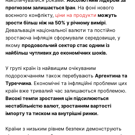
накопичувалися роками.
Абсолютним лідером за
прогнозом залишається Іран
. На фоні нового
воєнного конфлікту,
ціни на продукти
можуть
зрости більш ніж на 50% у річному вимірі
.
Девальвація національної валюти та постійно
зростаюча інфляція сформували середовище, у
якому
продовольчий сектор стає одним із
найбільш чутливих до економічних шоків.
У групі країн із найвищим очікуваним
подорожчанням також перебувають
Аргентина та
Туреччина
. Економічні та інфляційні проблеми цих
країн вже тривалий час залишаються проблемою.
Високі темпи зростання цін підсилюються
нестабільністю валют, зростанням вартості
імпорту та тиском на внутрішні ринки.
Країни з низьким рівнем безпеки демонструють