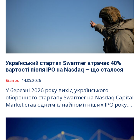
Український стартап Swarmer втрачає 40%
вартості після IPO на Nasdaq — що сталося
Бізнес
14.05.2026
У березні 2026 року вихід українського
оборонного стартапу Swarmer на Nasdaq Capital
Market став одним із найпомітніших IPO року....