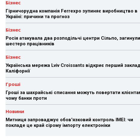
Бізнес
Гірничорудна компанія Ferrexpo зупиняє виробництво в
Україні: причини та прогноз
Бізнес
Росія атакувала два розподільчі центри Сільпо, загинул
шестеро працівників
Бізнес
Українська мережа Lviv Croissants відкриє перший заклад
Каліфорнії
Гроші
Гроші за шахрайські списання можуть повертати клієнта
чому банки проти
Новини
Митниця запроваджує обов'язковий контроль IMEI: чи
покладе це край сірому імпорту електроніки