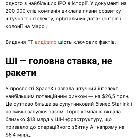
одного з найбільших IPO в історії. У документі на
200 000 слів компанія виклала плани розвитку
штучного інтелекту, орбітальних дата-центрів і
колонії на Марсі.
Видання FT
виділило
шість ключових фактів.
ШІ — головна ставка, не
ракети
У проспекті SpaceX назвала штучний інтелект
найбільшим потенційним ринком — на $26,5 трлн.
Це суттєво більше за супутниковий бізнес Starlink і
космічні запуски разом. Торік компанія вклала
близько $13 млрд у ШІ-інфраструктуру, що
призвело до операційного збитку AI-напряму на
$6,4 млрд.