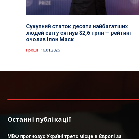
Сукупний статок десяти найбагатших
людей світу сягнув $2,6 трлн — рейтинг
очолив Ілон Маск
Гроші
16.01.2026
Останні публікації
МВФ прогнозує Україні третє місце в Європі за