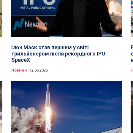
Ілон Маск став першим у світі
трильйонером після рекордного IPO
SpaceX
Новини
12.06.2026