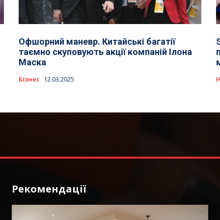
Офшорний маневр. Китайські багатії
таємно скуповують акції компаній Ілона
Маска
Бізнес
12.03.2025
Рекомендації