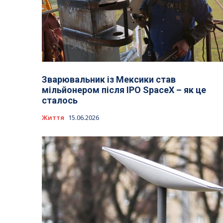
Зварювальник із Мексики став
мільйонером після IPO SpaceX – як це
сталось
Життя
15.06.2026