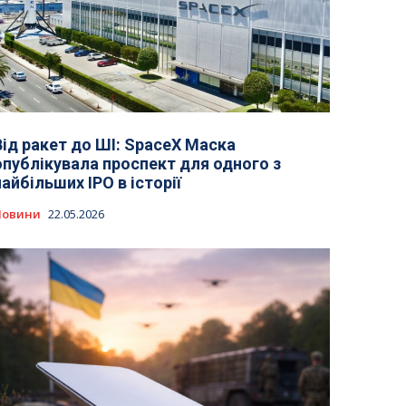
Від ракет до ШІ: SpaceX Маска
опублікувала проспект для одного з
найбільших IPO в історії
Новини
22.05.2026