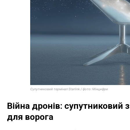
Cупутниковий термінал Starlink / фото: Мінцифри
Війна дронів: супутниковий 
для ворога