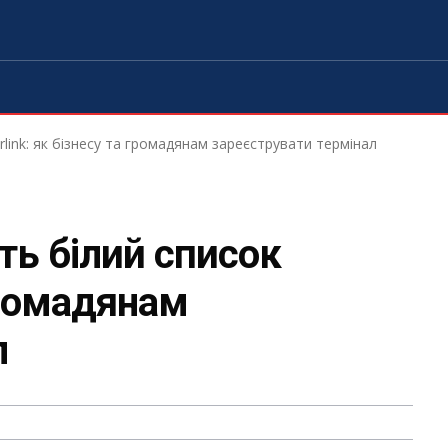
rlink: як бізнесу та громадянам зареєструвати термінал
ть білий список
 громадянам
л