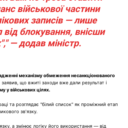
ланс військової частини
лікових записів — лише
л від блокування, внісши
"," — додав міністр.
адженні механізму обмеження несанкціонованого
 заявив, що вжиті заходи вже дали результат і
у у військових цілях.
аці та розглядає "білий список" як проміжний етап
икового зв'язку.
язку, а змінює логіку його використання — від