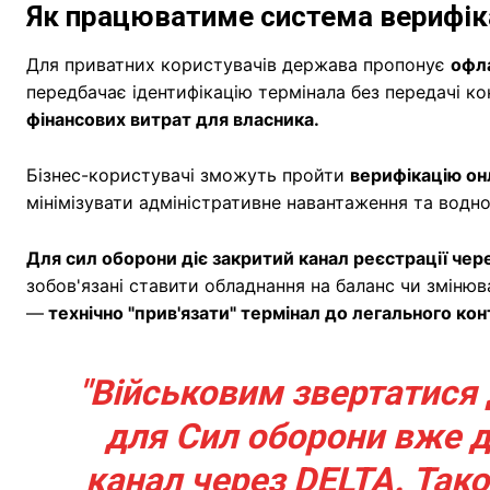
Як працюватиме система верифік
Для приватних користувачів держава пропонує
офл
передбачає ідентифікацію термінала без передачі к
фінансових витрат для власника.
Бізнес-користувачі зможуть пройти
верифікацію он
мінімізувати адміністративне навантаження та водн
Для cил оборони діє закритий канал реєстрації чер
зобов'язані ставити обладнання на баланс чи змінюв
—
технічно "прив'язати" термінал до легального кон
"Військовим звертатися
для Сил оборони вже 
канал через DELTA. Так