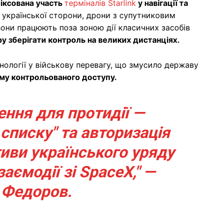
іксована участь
терміналів Starlink
у навігації та
 української сторони, дрони з супутниковим
Вони працюють поза зоною дії класичних засобів
 зберігати контроль на великих дистанціях.
ології у військову перевагу, що змусило державу
у контрольованого доступу.
ення для протидії —
списку" та авторизація
ативи українського уряду
аємодії зі SpaceX," —
 Федоров.