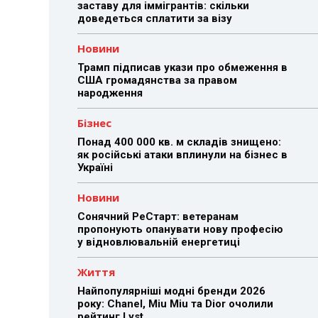
заставу для іммігрантів: скільки
доведеться сплатити за візу
Новини
Трамп підписав укази про обмеження в
США громадянства за правом
народження
Бізнес
Понад 400 000 кв. м складів знищено:
як російські атаки вплинули на бізнес в
Україні
Новини
Сонячний РеСтарт: ветеранам
пропонують опанувати нову професію
у відновлювальній енергетиці
Життя
Найпопулярніші модні бренди 2026
року: Chanel, Miu Miu та Dior очолили
рейтинг Lyst