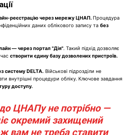
ації
айн-реєстрацію через мережу ЦНАП.
Процедура
онфіденційних даних облікового запису та
без
лайн — через портал "Дія"
. Такий підхід дозволяє
очас
створити єдину базу дозволених пристроїв.
ез систему DELTA.
Військові підрозділи не
ати внутрішні процедури обліку. Ключове завдання
туру доступу.
 до ЦНАПу не потрібно —
діє окремий захищений
ож вам не треба ставити