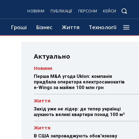
НОВИНИ
ПУБЛІКАЦІЇ
ПЕРСОНИ
КЕЙСИ
Гроші
Бізнес
Життя
Технології
Актуально
Новини
Перша M&A угода Uklon: компанія
придбала оператора електросамокатів
e-Wings за майже 100 млн грн
Життя
Захід уже не лідер: де тепер українці
шукають великі квартири понад 100 м²
Життя
В США запроваджують обов'язкову