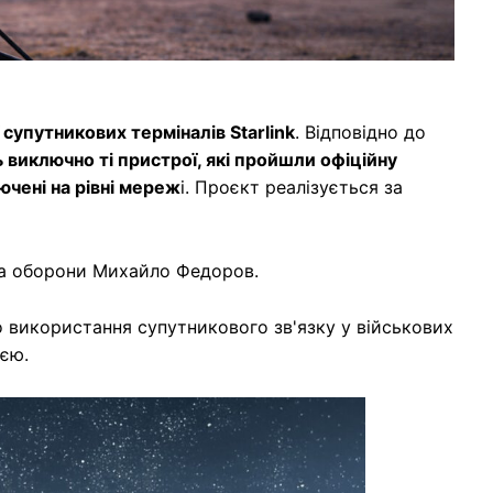
 супутникових терміналів Starlink
. Відповідно до
 виключно ті пристрої, які пройшли офіційну
ючені на рівні мереж
і. Проєкт реалізується за
та оборони Михайло Федоров.
 використання супутникового зв'язку у військових
ією.