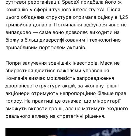
суттєвої реорганізації. SpaceX придбала його ж
компанію у сфері штучного інтелекту xAI. Після
цього об'єднана структура отримала оцінку в 1,25
трильйона доларів. Поглинання відбулося явно не
випадково — саме воно дозволяє виходити на
біржу з більш диверсифікованим і технологічно
привабливим портфелем активів.
Попри залучення зовнішніх інвесторів, Маск не
збирається ділитися важелями управління.
Компанія вивчає можливість запровадження
дворівневої структури акцій, за якої внутрішні
акціонери отримують непропорційно більше прав
голосу. На практиці це означає, що міноритарії
зможуть вкласти гроші, але не матимуть жодного
реального впливу на стратегічні рішення.