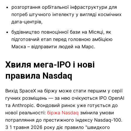
розгортання орбітальної інфраструктури для
потреб штучного інтелекту у вигляді космічних
дата-центрів,
будівництво повноцінної бази на Місяці, як
підготовчий етап перед головною амбіцією
Маска – відправити людей на Марс.
Хвиля мега-IPO і нові
правила Nasdaq
Вихід SpaceX на біржу може стати першим у серії
гучних розміщень — за нею очікуються IPO OpenAI
та Anthropic. Фондовий ринок уже готується до
нової реальності:
біржа Nasdaq
змінила умови
потрапляння до престижного індексу Nasdaq-100.
З 1 травня 2026 року діє правило "швидкого