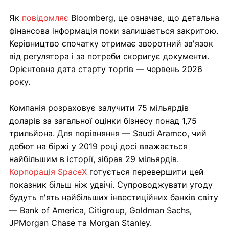
Як
повідомляє
Bloomberg, це означає, що детальна
фінансова інформація поки залишається закритою.
Керівництво спочатку отримає зворотний зв'язок
від регулятора і за потреби скоригує документи.
Орієнтовна дата старту торгів — червень 2026
року.
Компанія розраховує залучити 75 мільярдів
доларів за загальної оцінки бізнесу понад 1,75
трильйона. Для порівняння — Saudi Aramco, чий
дебют на біржі у 2019 році досі вважається
найбільшим в історії, зібрав 29 мільярдів.
Корпорація SpaceX
готується перевершити цей
показник більш ніж удвічі. Супроводжувати угоду
будуть п'ять найбільших інвестиційних банків світу
— Bank of America, Citigroup, Goldman Sachs,
JPMorgan Chase та Morgan Stanley.