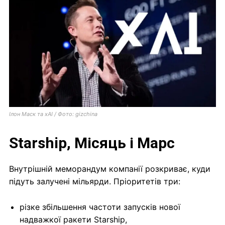
Ілон Маск та xAI / Фото: gizchina
Starship, Місяць і Марс
Внутрішній меморандум компанії розкриває, куди
підуть залучені мільярди. Пріоритетів три:
різке збільшення частоти запусків нової
надважкої ракети Starship,