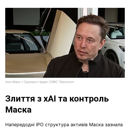
Ілон Маск / Скріншот відео CNBC Television
Злиття з xAI та контроль
Маска
Напередодні IPO структура активів Маска зазнала