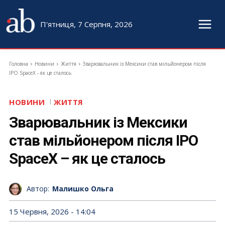
П'ятниця, 7 Серпня, 2026
Головна
Новини
Життя
Зварювальник із Мексики став мільйонером після
IPO SpaceX - як це сталось
НОВИНИ
ЖИТТЯ
Зварювальник із Мексики
став мільйонером після IPO
SpaceX – як це сталось
Автор:
Малишко Ольга
15 Червня, 2026 - 14:04