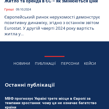
Житло та оренда в ЄС – як змінюються ціни
Гроші
09.10.2024
Європейський ринок нерухомості демонструє
позитивну динаміку, згідно з останнім звітом
Eurostat. У другій чверті 2024 року вартість
житла у...
НОВИНИ
ПУБЛІКАЦІЇ
ПЕРСОНИ
КЕЙСИ
Останні публікації
МВФ прогнозує Україні третє місце в Європі за
темпами зростання: чому це не означає багатство
країни