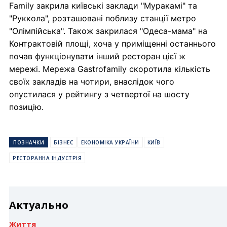
Family закрила київські заклади "Муракамі" та
"Руккола", розташовані поблизу станції метро
"Олімпійська". Також закрилася "Одеса-мама" на
Контрактовій площі, хоча у приміщенні останнього
почав функціонувати інший ресторан цієї ж
мережі. Мережа Gastrofamily скоротила кількість
своїх закладів на чотири, внаслідок чого
опустилася у рейтингу з четвертої на шосту
позицію.
ПОЗНАЧКИ
БІЗНЕС
ЕКОНОМІКА УКРАЇНИ
КИЇВ
РЕСТОРАННА ІНДУСТРІЯ
Актуально
Життя