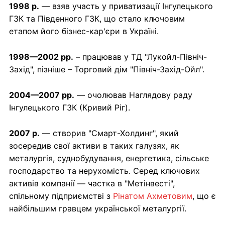
1998 р.
— взяв участь у приватизації Інгулецького
ГЗК та Південного ГЗК, що стало ключовим
етапом його бізнес-кар'єри в Україні.
1998—2002 рр.
– працював у ТД "Лукойл-Північ-
Захід", пізніше – Торговий дім "Північ-Захід-Ойл".
2004—2007 рр.
— очолював Наглядову раду
Інгулецького ГЗК (Кривий Ріг).
2007 р.
— створив "Смарт-Холдинг", який
зосередив свої активи в таких галузях, як
металургія, суднобудування, енергетика, сільське
господарство та нерухомість. Серед ключових
активів компанії — частка в "Метінвесті",
спільному підприємстві з
Рінатом Ахметовим
, що є
найбільшим гравцем української металургії.