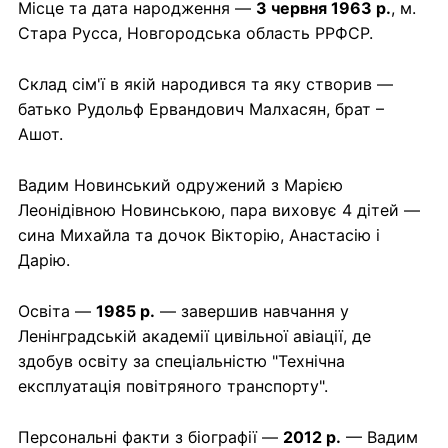
Місце та дата народження —
3 червня 1963 р.
, м.
Стара Русса, Новгородська область РРФСР.
Склад сім'ї в якій народився та яку створив —
батько Рудольф Ервандович Малхасян, брат –
Ашот.
Вадим Новинський одружений з Марією
Леонідівною Новинською, пара виховує 4 дітей —
сина Михайла та дочок Вікторію, Анастасію і
Дарію.
Освіта —
1985 р.
— завершив навчання у
Ленінградській академії цивільної авіації, де
здобув освіту за спеціальністю "Технічна
експлуатація повітряного транспорту".
Персональні факти з біографії —
2012 р.
— Вадим