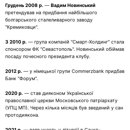
Грудень 2008 р.
—
Вадим Новинський
претендував на придбання найбільшого
болгарського сталеливарного заводу
"Кремиковци".
З 2010 р.
— група компаній "Смарт-Холдинг" стала
спонсором ФК "Севастополь". Новинський обіймав
посаду почесного президента клубу.
2012 р.
— у німецької групи Commerzbank придбав
Банк "Форум".
2020 р.
— став дияконом Української
православної церкви Московського патріархату
(УПЦ МП). Через кілька місяців був зведений у сан
протодиякона.
2021 р.
— взяв участь у літургії в Санкт-