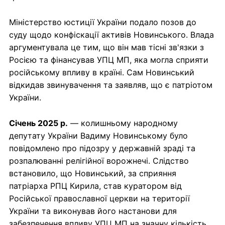
Міністерство юстиції України подало позов до
суду щодо конфіскації активів Новинського. Влада
аргументувала це тим, що він мав тісні зв'язки з
Росією та фінансував УПЦ МП, яка могла сприяти
російському впливу в країні. Сам Новинський
відкидав звинувачення та заявляв, що є патріотом
України.
Січень 2025 р.
— колишньому народному
депутату України Вадиму Новинському було
повідомлено про підозру у державній зраді та
розпалюванні релігійної ворожнечі. Слідство
встановило, що Новинський, за сприяння
патріарха РПЦ Кирила, став куратором від
Російської православної церкви на території
України та виконував його настанови для
забезпечення впливу УПЦ МП на значну кількість