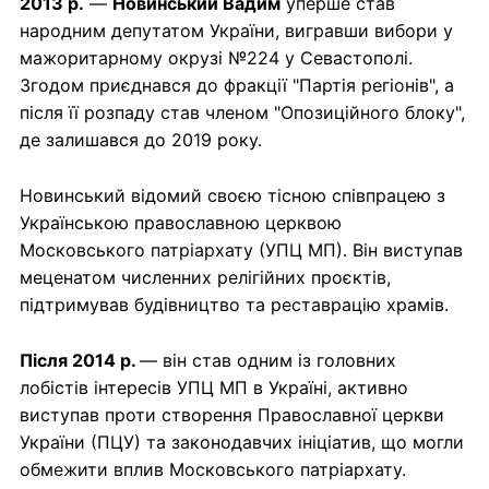
2013 р.
—
Новинський Вадим
уперше став
народним депутатом України, вигравши вибори у
мажоритарному окрузі №224 у Севастополі.
Згодом приєднався до фракції "Партія регіонів", а
після її розпаду став членом "Опозиційного блоку",
де залишався до 2019 року.
Новинський відомий своєю тісною співпрацею з
Українською православною церквою
Московського патріархату (УПЦ МП). Він виступав
меценатом численних релігійних проєктів,
підтримував будівництво та реставрацію храмів.
Після 2014 р.
— він став одним із головних
лобістів інтересів УПЦ МП в Україні, активно
виступав проти створення Православної церкви
України (ПЦУ) та законодавчих ініціатив, що могли
обмежити вплив Московського патріархату.