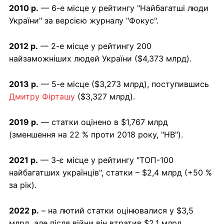
2010 р.
— 6-е місце у рейтингу "Найбагатші люди
України" за версією журналу "Фокус".
2012 р.
— 2-е місце у рейтингу 200
найзаможніших людей України ($4,373 млрд).
2013 р.
— 5-е місце ($3,273 млрд), поступившись
Дмитру Фірташу
($3,327 млрд).
2019 р.
— статки оцінено в $1,767 млрд
(зменшення на 22 % проти 2018 року, "НВ").
2021 р.
— 3-є місце у рейтингу "ТОП-100
найбагатших українців", статки – $2,4 млрд (+50 %
за рік).
2022 р.
– на лютий статки оцінювалися у $3,5
млрд, але після війни він втратив $2,1 млрд.