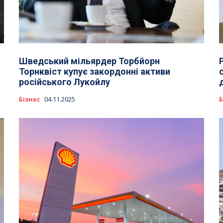
Шведський мільярдер Торбйорн
Торнквіст купує закордонні активи
російського Лукойлу
Бізнес
04.11.2025
Б