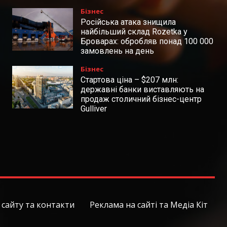
Бізнес
Російська атака знищила
найбільший склад Rozetka у
Броварах: обробляв понад 100 000
замовлень на день
Бізнес
Стартова ціна – $207 млн:
державні банки виставляють на
продаж столичний бізнес-центр
Gulliver
сайту та контакти
Реклама на сайті та Медіа Кіт