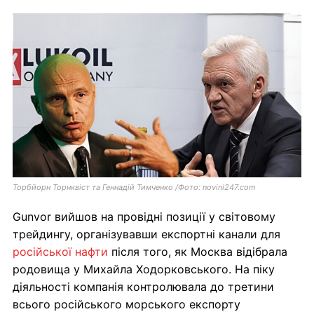
Торбйорн Торнквіст та Геннадій Тимченко /Фото: novini247.com
Gunvor вийшов на провідні позиції у світовому
трейдингу, організувавши експортні канали для
російської нафти
після того, як Москва відібрала
родовища у Михайла Ходорковського. На піку
діяльності компанія контролювала до третини
всього російського морського експорту