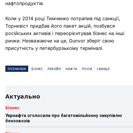
нафтопродуктів.
Коли у 2014 році Тимченко потрапив під санкції,
Торнквіст придбав його пакет акцій, позбувся
російських активів і переорієнтував бізнес на інші
ринки. Незважаючи на це, Gunvor зберіг свою
присутність у петербурзькому терміналі.
ПОЗНАЧКИ
БІЗНЕС
ЛУКОЙЛ
НАФТА
РОСІЯ
САНКЦІЇ
Актуально
Бізнес
Укрнафта оголосила про багатомільйонну закупівлю
бензовозів