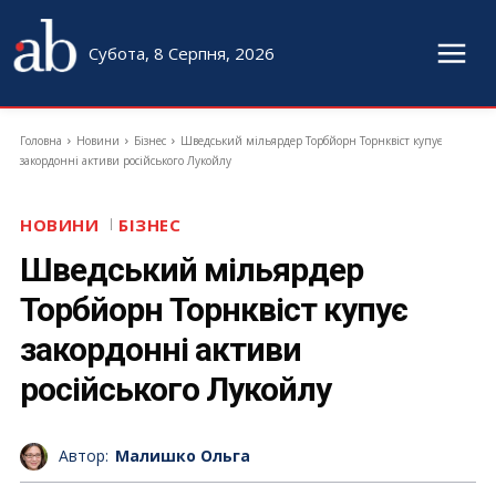
Субота, 8 Серпня, 2026
Головна
Новини
Бізнес
Шведський мільярдер Торбйорн Торнквіст купує
закордонні активи російського Лукойлу
НОВИНИ
БІЗНЕС
Шведський мільярдер
Торбйорн Торнквіст купує
закордонні активи
російського Лукойлу
Автор:
Малишко Ольга