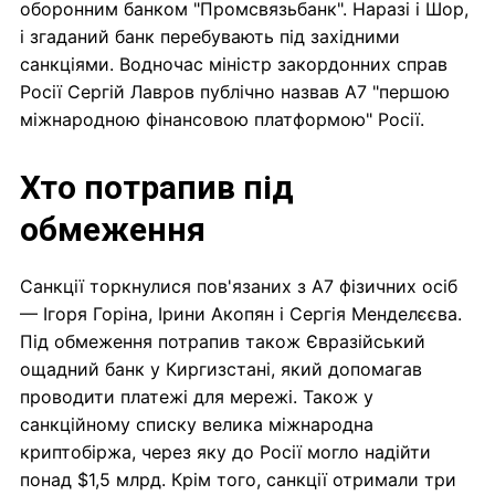
оборонним банком "Промсвязьбанк". Наразі і Шор,
і згаданий банк перебувають під західними
санкціями. Водночас міністр закордонних справ
Росії Сергій Лавров публічно назвав A7 "першою
міжнародною фінансовою платформою" Росії.
Хто потрапив під
обмеження
Санкції торкнулися пов'язаних з A7 фізичних осіб
— Ігоря Горіна, Ірини Акопян і Сергія Менделєєва.
Під обмеження потрапив також Євразійський
ощадний банк у Киргизстані, який допомагав
проводити платежі для мережі. Також у
санкційному списку велика міжнародна
криптобіржа, через яку до Росії могло надійти
понад $1,5 млрд. Крім того, санкції отримали три