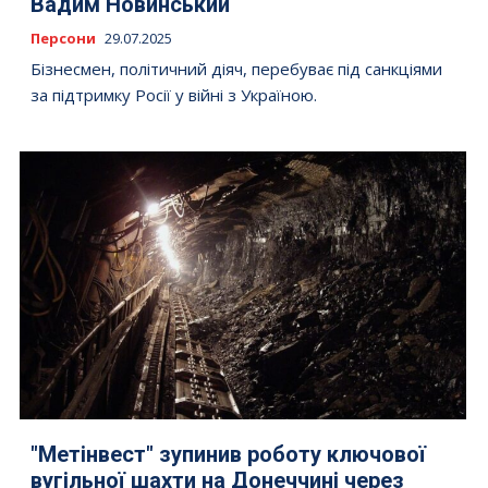
Вадим Новинський
Персони
29.07.2025
Бізнесмен, політичний діяч, перебуває під санкціями
за підтримку Росії у війні з Україною.
"Метінвест" зупинив роботу ключової
вугільної шахти на Донеччині через