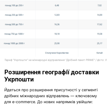
Тариф "Укрпошти" на міжнародні відправлення "Дрібний пакет PRIME" / фото:
У
Розширення географії доставки
Укрпошти
Йдеться про розширення присутності у сегменті
дрібних міжнародних відправлень — ключовому
для e-commerce. До нових напрямків увійшли: