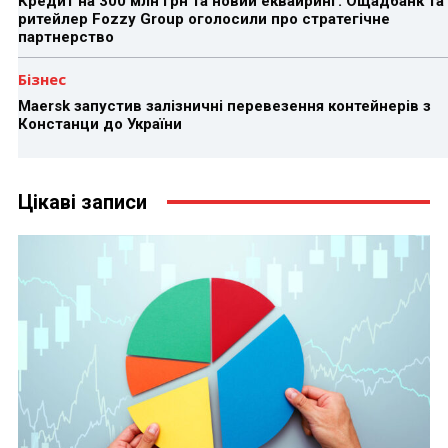
Кредит на 300 млн грн та новий еквайринг: Ощадбанк та
ритейлер Fozzy Group оголосили про стратегічне
партнерство
Бізнес
Maersk запустив залізничні перевезення контейнерів з
Констанци до України
Цікаві записи