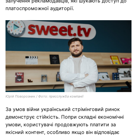
залучення рекламодавців, які шукають доступ до
платоспроможної аудиторії.
Юрій Поворозник / Фото: пресслужба компанії
За умов війни український стрімінговий ринок
демонструє стійкість. Попри складні економічні
умови, користувачі продовжують платити за
якісний контент, особливо якщо він відповідає