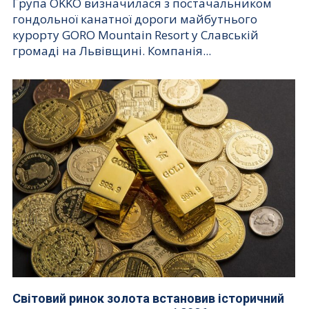
Група OKKO визначилася з постачальником
гондольної канатної дороги майбутнього
курорту GORO Mountain Resort у Славській
громаді на Львівщині. Компанія...
Світовий ринок золота встановив історичний