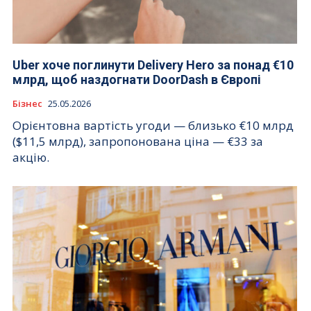
Uber хоче поглинути Delivery Hero за понад €10
млрд, щоб наздогнати DoorDash в Європі
Бізнес
25.05.2026
Орієнтовна вартість угоди — близько €10 млрд
($11,5 млрд), запропонована ціна — €33 за
акцію.