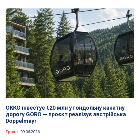
ОККО інвестує €20 млн у гондольну канатну
дорогу GORO — проєкт реалізує австрійська
Doppelmayr
Гроші
09.06.2026