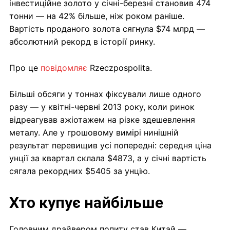
інвестиційне золото у січні-березні становив 474
тонни — на 42% більше, ніж роком раніше.
Вартість проданого золота сягнула $74 млрд —
абсолютний рекорд в історії ринку.
Про це
повідомляє
Rzeczpospolita.
Більші обсяги у тоннах фіксували лише одного
разу — у квітні-червні 2013 року, коли ринок
відреагував ажіотажем на різке здешевлення
металу. Але у грошовому вимірі нинішній
результат перевищив усі попередні: середня ціна
унції за квартал склала $4873, а у січні вартість
сягала рекордних $5405 за унцію.
Хто купує найбільше
Головним драйвером попиту став Китай —