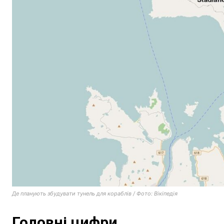
Де планують збудувати тунель для кораблів / Фото: Вікіпедія
Головні цифри