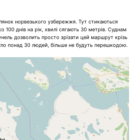
ілянок норвезького узбережжя. Тут стикаються
 100 днів на рік, хвилі сягають 30 метрів. Суднам
унель дозволить просто зрізати цей маршрут крізь
инуло понад 30 людей, більше не будуть перешкодою.