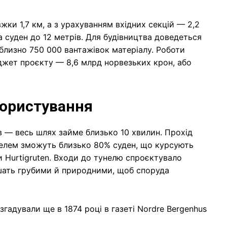
жки 1,7 км, а з урахуванням вхідних секцій — 2,2
 суден до 12 метрів. Для будівництва доведеться
близно 750 000 вантажівок матеріалу. Роботи
джет проєкту — 8,6 млрд норвезьких крон, або
 користування
в — весь шлях займе близько 10 хвилин. Прохід
елем зможуть близько 80% суден, що курсують
 Hurtigruten. Входи до тунелю спроєктувало
шать грубими й природними, щоб споруда
згадували ще в 1874 році в газеті Nordre Bergenhus