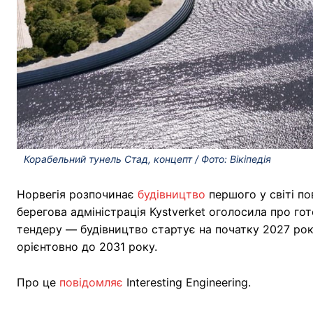
Корабельний тунель Стад, концепт / Фото: Вікіпедія
Норвегія розпочинає
будівництво
першого у світі п
берегова адміністрація Kystverket оголосила про го
тендеру — будівництво стартує на початку 2027 рок
орієнтовно до 2031 року.
Про це
повідомляє
Іnteresting Еngineering.