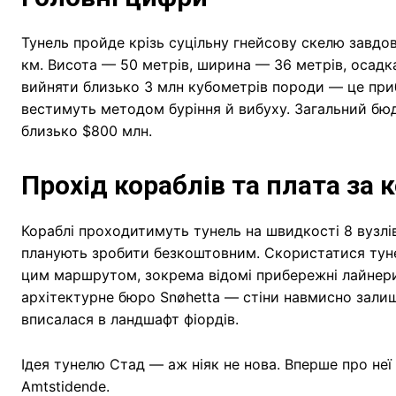
Тунель пройде крізь суцільну гнейсову скелю завдов
км. Висота — 50 метрів, ширина — 36 метрів, осадка
вийняти близько 3 млн кубометрів породи — це при
вестимуть методом буріння й вибуху. Загальний бю
близько $800 млн.
Прохід кораблів та плата за
Кораблі проходитимуть тунель на швидкості 8 вузлі
планують зробити безкоштовним. Скористатися тун
цим маршрутом, зокрема відомі прибережні лайнери
архітектурне бюро Snøhetta — стіни навмисно зали
вписалася в ландшафт фіордів.
Ідея тунелю Стад — аж ніяк не нова. Вперше про неї 
Amtstidende.