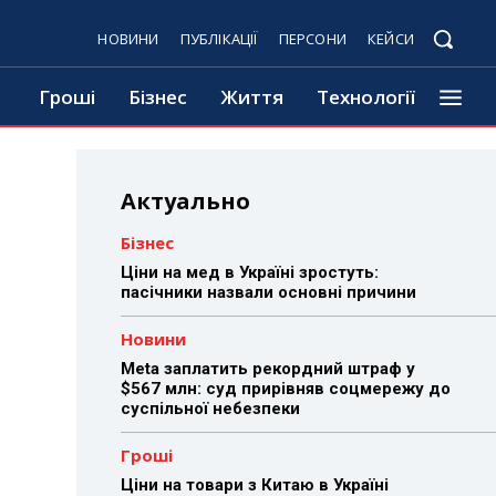
НОВИНИ
ПУБЛІКАЦІЇ
ПЕРСОНИ
КЕЙСИ
Гроші
Бізнес
Життя
Технології
Актуально
Бізнес
Ціни на мед в Україні зростуть:
пасічники назвали основні причини
Новини
Meta заплатить рекордний штраф у
$567 млн: суд прирівняв соцмережу до
суспільної небезпеки
Гроші
Ціни на товари з Китаю в Україні