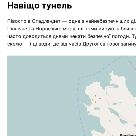
Навіщо тунель
Півострів Стадландет — одна з найнебезпечніших д
Північне та Норвезьке моря, шторми вирують близько
часто доводиться днями чекати безпечної погоди. Т
скелю — і ці води, де від часів Другої світової заг