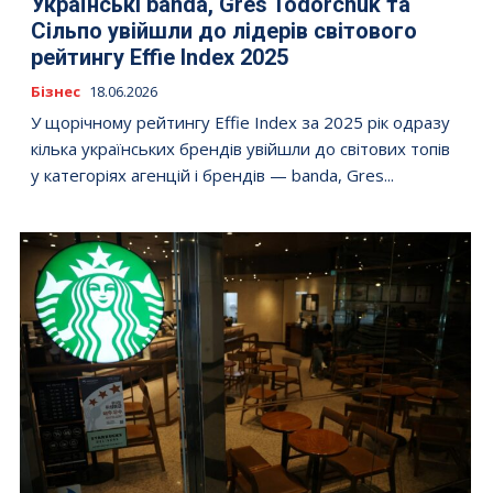
Українські banda, Gres Todorchuk та
Сільпо увійшли до лідерів світового
рейтингу Effie Index 2025
Бізнес
18.06.2026
У щорічному рейтингу Effie Index за 2025 рік одразу
кілька українських брендів увійшли до світових топів
у категоріях агенцій і брендів — banda, Gres...