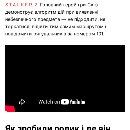
S.T.A.L.K.E.R. 2
. Головний герой гри Скіф
демонструє алгоритм дій при виявленні
небезпечного предмета — не підходити, не
торкатися, відійти тим самим маршрутом і
повідомити рятувальників за номером 101.
Як зробили ролик і де він