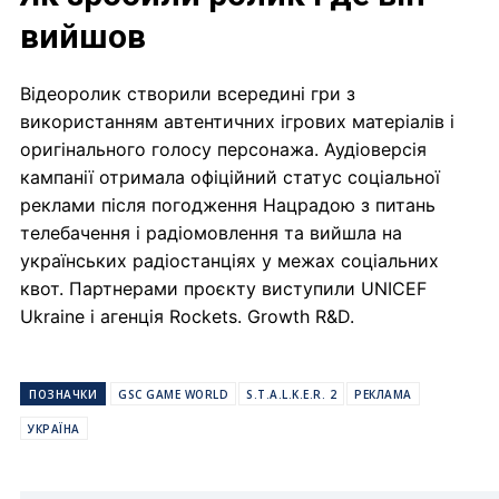
вийшов
Відеоролик створили всередині гри з
використанням автентичних ігрових матеріалів і
оригінального голосу персонажа. Аудіоверсія
кампанії отримала офіційний статус соціальної
реклами після погодження Нацрадою з питань
телебачення і радіомовлення та вийшла на
українських радіостанціях у межах соціальних
квот. Партнерами проєкту виступили UNICEF
Ukraine і агенція Rockets. Growth R&D.
ПОЗНАЧКИ
GSC GAME WORLD
S.T.A.L.K.E.R. 2
РЕКЛАМА
УКРАЇНА