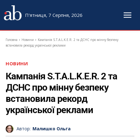
П'ятниця, 7 Серпня, 2026
Головна
Новини
Кампанія S.T.A.L.K.E.R. 2 та ДСНС про мінну безпеку
встановила рекорд української реклами
НОВИНИ
Кампанія S.T.A.L.K.E.R. 2 та
ДСНС про мінну безпеку
встановила рекорд
української реклами
Автор:
Малишко Ольга