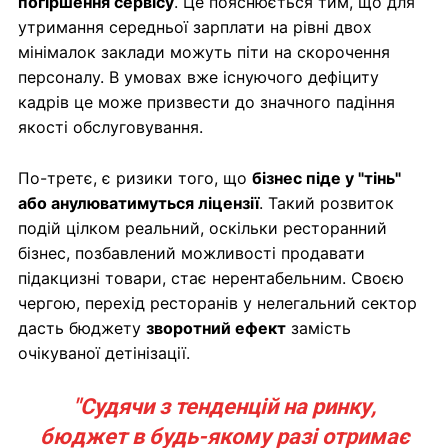
погіршення сервісу
. Це пояснюється тим, що для
утримання середньої зарплати на рівні двох
мінімалок заклади можуть піти на скорочення
персоналу. В умовах вже існуючого дефіциту
кадрів це може призвести до значного падіння
якості обслуговування.
По-третє, є ризики того, що
бізнес піде у "тінь"
або анулюватимуться ліцензії
. Такий розвиток
подій цілком реальний, оскільки ресторанний
бізнес, позбавлений можливості продавати
підакцизні товари, стає нерентабельним. Своєю
чергою, перехід ресторанів у нелегальний сектор
дасть бюджету
зворотний ефект
замість
очікуваної детінізації.
"Судячи з тенденцій на ринку,
бюджет в будь-якому разі отримає