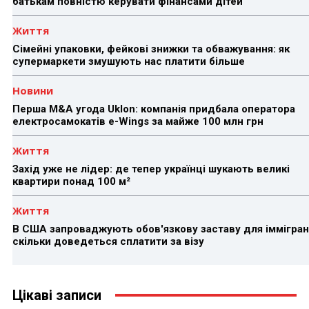
батькам повністю керувати фінансами дітей
Життя
Сімейні упаковки, фейкові знижки та обважування: як
супермаркети змушують нас платити більше
Новини
Перша M&A угода Uklon: компанія придбала оператора
електросамокатів e-Wings за майже 100 млн грн
Життя
Захід уже не лідер: де тепер українці шукають великі
квартири понад 100 м²
Життя
В США запроваджують обов'язкову заставу для іммігран
скільки доведеться сплатити за візу
Цікаві записи