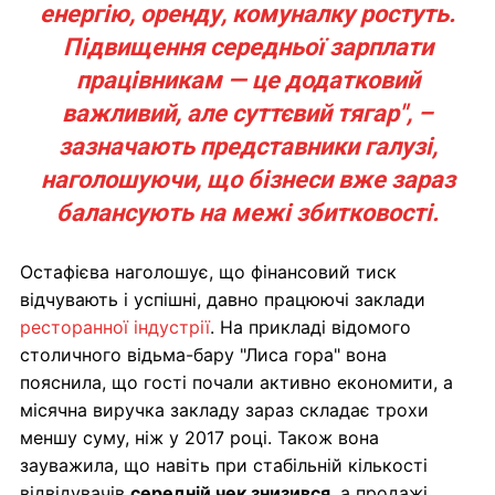
енергію, оренду, комуналку ростуть.
Підвищення середньої зарплати
працівникам — це додатковий
важливий, але суттєвий тягар", –
зазначають представники галузі,
наголошуючи, що бізнеси вже зараз
балансують на межі збитковості.
Остафієва наголошує, що фінансовий тиск
відчувають і успішні, давно працюючі заклади
ресторанної індустрії
. На прикладі відомого
столичного відьма-бару "Лиса гора" вона
пояснила, що гості почали активно економити, а
місячна виручка закладу зараз складає трохи
меншу суму, ніж у 2017 році. Також вона
зауважила, що навіть при стабільній кількості
відвідувачів
середній чек знизився
, а продажі