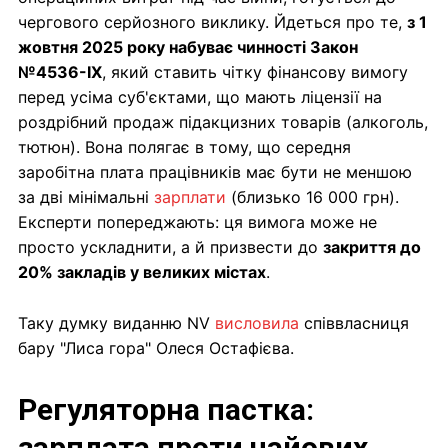
чергового серйозного виклику. Йдеться про те,
з 1
жовтня 2025 року набуває чинності Закон
№4536-IX
, який ставить чітку фінансову вимогу
перед усіма суб'єктами, що мають ліцензії на
роздрібний продаж підакцизних товарів (алкоголь,
тютюн). Вона полягає в тому, що середня
заробітна плата працівників має бути не меншою
за дві мінімальні
зарплати
(близько 16 000 грн).
Експерти попереджають: ця вимога може не
просто ускладнити, а й призвести до
закриття до
20% закладів у великих містах
.
Таку думку виданню NV
висловила
співвласниця
бару "Лиса гора" Олеся Остафієва.
Регуляторна пастка:
зарплата проти чайових