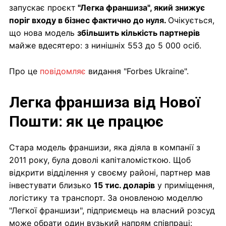
запускає проєкт
"Легка франшиза", який знижує
поріг входу в бізнес фактично до нуля.
Очікується,
що нова модель
збільшить кількість партнерів
майже вдесятеро: з нинішніх 553 до 5 000 осіб.
Про це
повідомляє
видання "Forbes Ukraine".
Легка франшиза від Нової
Пошти: як це працює
Стара модель франшизи, яка діяла в компанії з
2011 року, була доволі капіталомісткою. Щоб
відкрити відділення у своєму районі, партнер мав
інвестувати близько
15 тис. доларів
у приміщення,
логістику та транспорт. За оновленою моделлю
"Легкої франшизи", підприємець на власний розсуд
може обрати один вузький напрям співпраці: