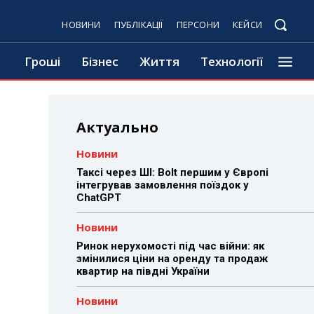
НОВИНИ
ПУБЛІКАЦІЇ
ПЕРСОНИ
КЕЙСИ
Гроші
Бізнес
Життя
Технології
Актуально
Новини
Таксі через ШІ: Bolt першим у Європі
інтегрував замовлення поїздок у
ChatGPT
Новини
Ринок нерухомості під час війни: як
змінилися ціни на оренду та продаж
квартир на півдні України
Новини