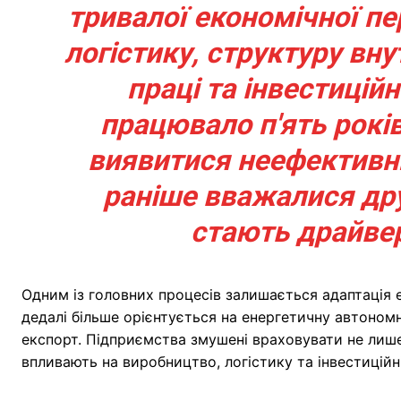
тривалої економічної пе
логістику, структуру вн
праці та інвестиційн
працювало п'ять рокі
виявитися неефективним
раніше вважалися др
стають драйве
Одним із головних процесів залишається адаптація е
дедалі більше орієнтується на енергетичну автономн
експорт. Підприємства змушені враховувати не лише 
впливають на виробництво, логістику та інвестиційн