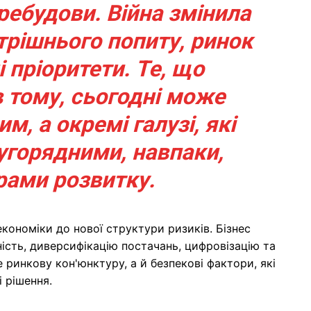
ребудови. Війна змінила
утрішнього попиту, ринок
і пріоритети. Те, що
в тому, сьогодні може
, а окремі галузі, які
угорядними, навпаки,
рами розвитку.
кономіки до нової структури ризиків. Бізнес
ість, диверсифікацію постачань, цифровізацію та
ринкову кон'юнктуру, а й безпекові фактори, які
і рішення.