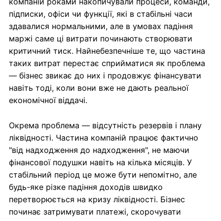
компаній роками накопичували процеси, команди,
підписки, офіси чи функції, які в стабільні часи
здавалися нормальними, але в умовах падіння
маржі саме ці витрати починають створювати
критичний тиск. Найнебезпечніше те, що частина
таких витрат перестає сприйматися як проблема
— бізнес звикає до них і продовжує фінансувати
навіть тоді, коли вони вже не дають реальної
економічної віддачі.
Окрема проблема — відсутність резервів і плану
ліквідності. Частина компаній працює фактично
"від надходження до надходження", не маючи
фінансової подушки навіть на кілька місяців. У
стабільний період це може бути непомітно, але
будь-яке різке падіння доходів швидко
перетворюється на кризу ліквідності. Бізнес
починає затримувати платежі, скорочувати