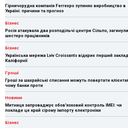
Гірничорудна компанія Ferrexpo зупиняє виробництво в
Україні: причини та прогноз
Бізнес
Росія атакувала два розподільчі центри Сільпо, загинул
шестеро працівників
Бізнес
Українська мережа Lviv Croissants відкриє перший заклад
Каліфорнії
Гроші
Гроші за шахрайські списання можуть повертати клієнта
чому банки проти
Новини
Митниця запроваджує обов'язковий контроль IMEI: чи
покладе це край сірому імпорту електроніки
Бізнес