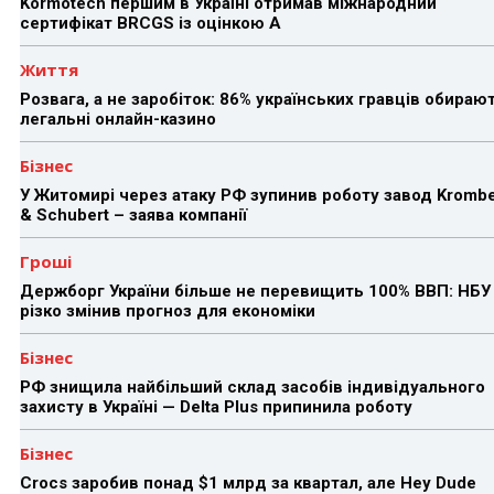
Kormotech першим в Україні отримав міжнародний
сертифікат BRCGS із оцінкою A
Життя
Розвага, а не заробіток: 86% українських гравців обираю
легальні онлайн-казино
Бізнес
У Житомирі через атаку РФ зупинив роботу завод Kromb
& Schubert – заява компанії
Гроші
Держборг України більше не перевищить 100% ВВП: НБУ
різко змінив прогноз для економіки
Бізнес
РФ знищила найбільший склад засобів індивідуального
захисту в Україні — Delta Plus припинила роботу
Бізнес
Crocs заробив понад $1 млрд за квартал, але Hey Dude