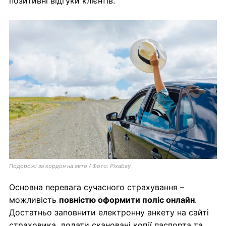
позитивні відгуки клієнтів.
Подорожі за кордон на авто / Фото: Pixabay
Основна перевага сучасного страхування –
можливість
повністю оформити поліс онлайн
.
Достатньо заповнити електронну анкету на сайті
страховика, додати скановані копії паспорта та