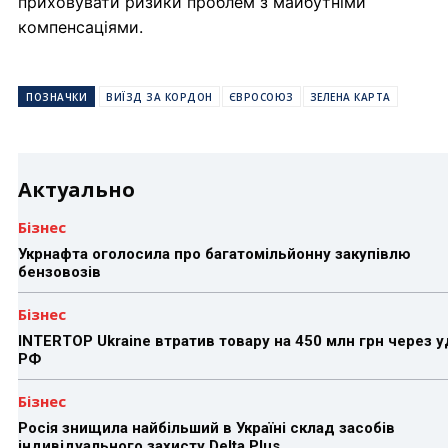
приховувати ризики проблем з майбутніми
компенсаціями.
ПОЗНАЧКИ
ВИЇЗД ЗА КОРДОН
ЄВРОСОЮЗ
ЗЕЛЕНА КАРТА
Актуально
Бізнес
Укрнафта оголосила про багатомільйонну закупівлю
бензовозів
Бізнес
INTERTOP Ukraine втратив товару на 450 млн грн через 
РФ
Бізнес
Росія знищила найбільший в Україні склад засобів
індивідуального захисту Delta Plus