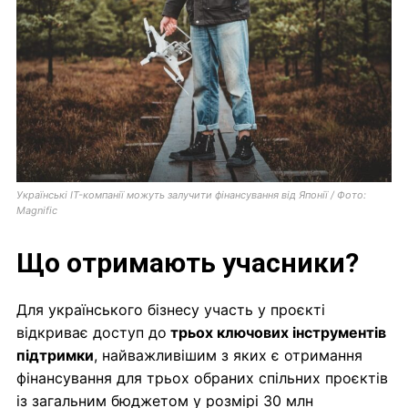
Українські IT-компанії можуть залучити фінансування від Японії / Фото:
Magnific
Що отримають учасники?
Для українського бізнесу участь у проєкті
відкриває доступ до
трьох ключових інструментів
підтримки
, найважливішим з яких є отримання
фінансування для трьох обраних спільних проєктів
із загальним бюджетом у розмірі 30 млн