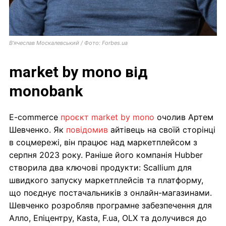
В'ячеслав Москалевський / Фото: Forbes.ua
market by mono від
monobank
E-commerce
проєкт market by mono
очолив Артем
Шевченко. Як
повідомив
айтівець на своїй сторінці
в соцмережі, він працює над маркетплейсом з
серпня 2023 року. Раніше його компанія Hubber
створила два ключові продукти: Scallium для
швидкого запуску маркетплейсів та платформу,
що поєднує постачальників з онлайн-магазинами.
Шевченко розробляв програмне забезпечення для
Алло, Епіцентру, Kasta, F.ua, OLX та долучився до