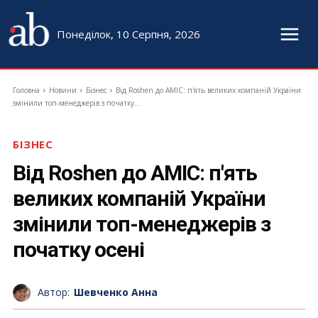
Понеділок, 10 Серпня, 2026
Головна
Новини
Бізнес
Від Roshen до AMIC: п'ять великих компаній України
змінили топ-менеджерів з початку...
БІЗНЕС
Від Roshen до AMIC: п'ять
великих компаній України
змінили топ-менеджерів з
початку осені
Автор:
Шевченко Анна