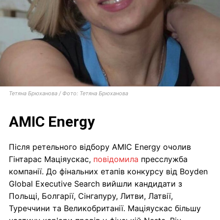
Тетяна Брюханова / Фото: Тетяна Брюханова
AMIC Energy
Після ретельного відбору AMIC Energy очолив
Гінтарас Маціяускас,
повідомила
пресслужба
компанії. До фінальних етапів конкурсу від Boyden
Global Executive Search вийшли кандидати з
Польщі, Болгарії, Сінгапуру, Литви, Латвії,
Туреччини та Великобританії. Маціяускас більшу