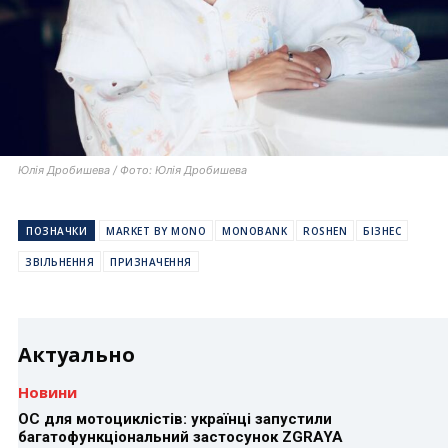
Юлія Дробишева / Фото: Юлія Дробишева
ПОЗНАЧКИ
MARKET BY MONO
MONOBANK
ROSHEN
БІЗНЕС
ЗВІЛЬНЕННЯ
ПРИЗНАЧЕННЯ
Актуально
Новини
ОС для мотоциклістів: українці запустили
багатофункціональний застосунок ZGRAYA