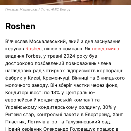
Гінтарас Маціяускас / Фото: AMIC Energy
Roshen
В'ячеслав Москалевський, який з дня заснування
керував
Roshen
, пішов з компанії. Як
повідомило
видання Forbes, у травні 2024 року був
достроково позбавлений повноважень члена
наглядових рад чотирьох підприємств корпорації:
фабрик у Києві, Кременчуці, Вінниці та Вінницького
молочного заводу. Він зберіг частки через фонд
Кондитерінвест: по 13% у Центрально-
європейській кондитерській компанії та
Українському кондитерському холдингу, 30% у
Ритейл стар, контрольні пакети в Евертрейд, Хант
Пластик, Летичів агро та Галузинецький сад.
Новий керівник Олександр Головащук працює в