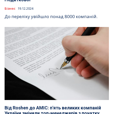
Бізнес
19.12.2024
До переліку увійшло понад 8000 компаній.
Від Roshen до AMIC: п'ять великих компаній
України змінили топ-менеджерів з початку