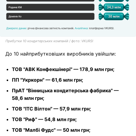
Прибутки 10 кондитерських компаній / фото: VKURSI
До 10 найприбутковіших виробників увійшли:
ТОВ "АВК Конфекшінері" — 178,9 млн грн;
ПП "Укркорн" — 61,6 млн грн;
ПрАТ "Вінницька кондитерська фабрика" —
58,6 млн грн;
ТОВ "ІТС Вілтон" — 57,9 млн грн;
ТОВ "Риф" — 54,8 млн грн;
ТОВ "Малбі Фудс" — 50 млн грн;