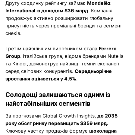
Другу сходинку рейтингу займає
Mondelēz
International із доходом $36 млрд
. Компанія
продовжує активно розширювати глобальну
присутність через преміальні бренди та сегмент
снеків.
Третім найбільшим виробником стала
Ferrero
Group
. Італійська група, відома брендами Nutella
та Kinder, демонструє найвищі темпи експансії
серед світових конкурентів.
Середньорічне
зростання оцінюється у 4,5%
.
Солодощі залишаються одним із
найстабільніших сегментів
За прогнозами Global Growth Insights,
до 2035
року обсяг ринку перевищить $359 млрд.
Ключову частку продажів формує
шоколадна