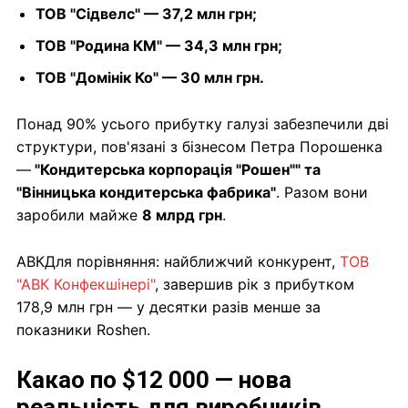
ТОВ "Сідвелс" — 37,2 млн грн;
ТОВ "Родина КМ" — 34,3 млн грн;
ТОВ "Домінік Ко" — 30 млн грн.
Понад 90% усього прибутку галузі забезпечили дві
структури, пов'язані з бізнесом Петра Порошенка
—
"Кондитерська корпорація "Рошен"" та
"Вінницька кондитерська фабрика"
. Разом вони
заробили майже
8 млрд грн
.
АВКДля порівняння: найближчий конкурент,
ТОВ
"АВК Конфекшінері"
, завершив рік з прибутком
178,9 млн грн — у десятки разів менше за
показники Roshen.
Какао по $12 000 — нова
реальність для виробників