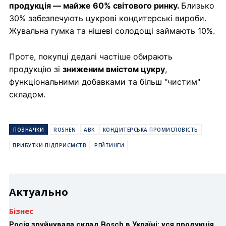
продукція — майже 60% світового ринку.
Близько
30% забезпечують цукрові кондитерські вироби.
Жувальна гумка та нішеві солодощі займають 10%.
Проте, покупці дедалі частіше обирають
продукцію зі
зниженим вмістом цукру
,
функціональними добавками та більш "чистим"
складом.
ПОЗНАЧКИ
ROSHEN
АВК
КОНДИТЕРСЬКА ПРОМИСЛОВІСТЬ
ПРИБУТКИ ПІДПРИЄМСТВ
РЕЙТИНГИ
Актуально
Бізнес
Росія зруйнувала склад Bosch в Україні: уся продукція