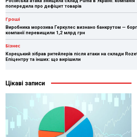
Російська атака знищила склад Puma в Україні: компанія
попередила про дефіцит товарів
Гроші
Виробника морозива Геркулес визнано банкрутом — бор
компанії перевищили 1,2 млрд грн
Бізнес
Корецький зібрав ритейлерів після атаки на склади Rozet
Епіцентру та інших: що вирішили
Цікаві записи