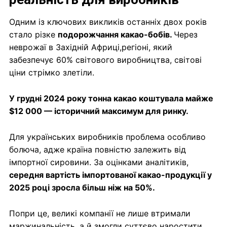
Одним із ключових викликів останніх двох років
стало різке
подорожчання какао-бобів.
Через
неврожаї в Західній Африці,регіоні, який
забезпечує 60% світового виробництва, світові
ціни стрімко злетіли.
У грудні 2024 року тонна какао коштувала майже
$12 000 — історичний максимум для ринку.
Для українських виробників проблема особливо
болюча, адже країна повністю залежить від
імпортної сировини. За оцінками аналітиків,
середня вартість імпортованої какао-продукції у
2025 році зросла більш ніж на 50%.
Попри це, великі компанії не лише втримали
маржинальність, а й змогли суттєво наростити