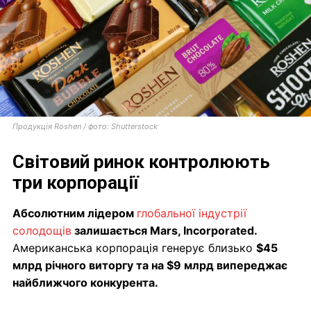
Продукція Roshen /
фото: Shutterstock
Світовий ринок контролюють
три корпорації
Абсолютним лідером
глобальної індустрії
солодощів
залишається Mars, Incorporated.
Американська корпорація генерує близько
$45
млрд річного виторгу та на $9 млрд випереджає
найближчого конкурента.