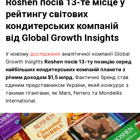
Roshen посів 13-те місце у
рейтингу світових
кондитерських компаній
від Global Growth Insights
У новому
дослідженні
аналітичної компанії Global
Growth Insights
Roshen посів 13-ту позицію серед
найбільших кондитерських компаній планети з
річним доходом $1,5 млрд.
Фактично бренд став
єдиним представником України, який конкурує з
такими гігантами, як Mars, Ferrero та Mondelēz
International.