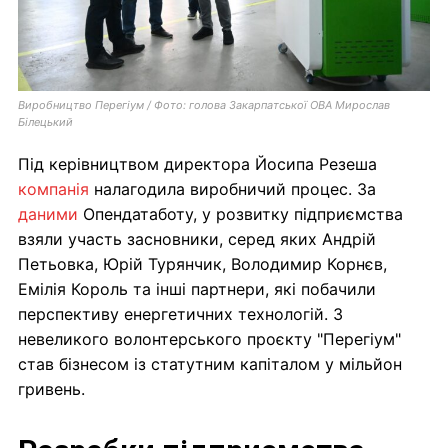
Виробництво Перегіум / Фото: голова Закарпатської ОВА Мирослав
Білецький
Під керівництвом директора Йосипа Резеша
компанія
налагодила виробничий процес. За
даними
Опендатаботу, у розвитку підприємства
взяли участь засновники, серед яких Андрій
Петьовка, Юрій Турянчик, Володимир Корнєв,
Емілія Король та інші партнери, які побачили
перспективу енергетичних технологій. З
невеликого волонтерського проєкту "Перегіум"
став бізнесом із статутним капіталом у мільйон
гривень.