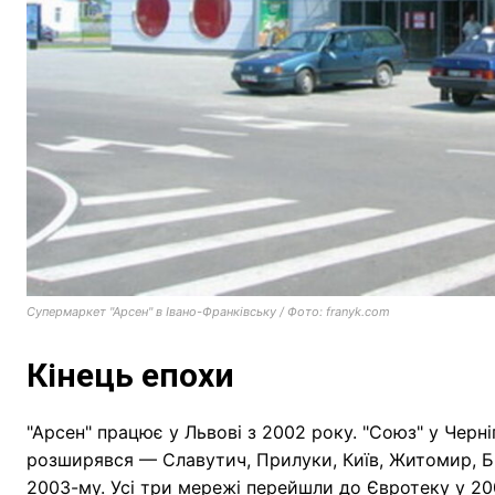
Супермаркет "Арсен" в Івано-Франківську / Фото: franyk.com
Кінець епохи
"Арсен" працює у Львові з 2002 року. "Союз" у Черні
розширявся — Славутич, Прилуки, Київ, Житомир, Біл
2003-му. Усі три мережі перейшли до Євротеку у 200