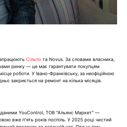
 запрацюють
Сільпо
та Novus. За словами власника,
рами ринку — це має гарантувати покупцям
місце роботи. У Івано-Франківську, за неофіційною
дньо закриється на ремонт на кілька місяців.
 даними YouControl, ТОВ "Альянс Маркет" —
ою вже п'ять років поспіль. У 2025 році чистий
айвищий показник за останній час. При цьому