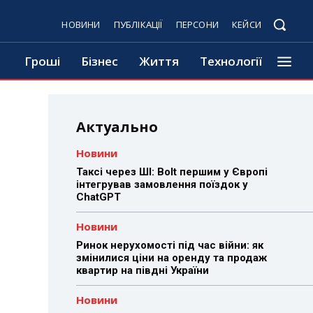
НОВИНИ
ПУБЛІКАЦІЇ
ПЕРСОНИ
КЕЙСИ
Гроші
Бізнес
Життя
Технології
Актуально
Новини
Таксі через ШІ: Bolt першим у Європі
інтегрував замовлення поїздок у
ChatGPT
Новини
Ринок нерухомості під час війни: як
змінилися ціни на оренду та продаж
квартир на півдні України
Новини