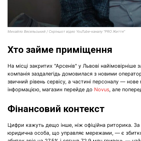
Михайло Весельський / Скріншот відео YouTube-каналу "PRO Життя"
Хто займе приміщення
На місці закритих "Арсенів" у Львові найімовірніше
компанія заздалегідь домовилася з новими операто
звичний рівень сервісу, а частині персоналу — нове 
інформацією, магазин перейде до
Novus
, але попере
Фінансовий контекст
Цифри кажуть дещо інше, ніж офіційна риторика. За
юридична особа, що управляє мережами, — є збитков
збиток зріс на 27,5% і сягнув 72,9 млн гривень — н