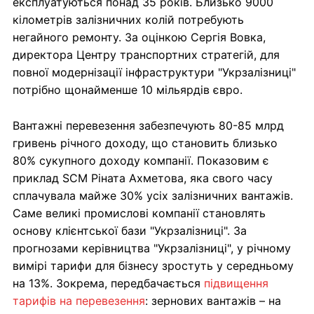
експлуатуються понад 35 років. Близько 9000
кілометрів залізничних колій потребують
негайного ремонту. За оцінкою Сергія Вовка,
директора Центру транспортних стратегій, для
повної модернізації інфраструктури "Укрзалізниці"
потрібно щонайменше 10 мільярдів євро.
Вантажні перевезення забезпечують 80-85 млрд
гривень річного доходу, що становить близько
80% сукупного доходу компанії. Показовим є
приклад SCM Ріната Ахметова, яка свого часу
сплачувала майже 30% усіх залізничних вантажів.
Саме великі промислові компанії становлять
основу клієнтської бази "Укрзалізниці". За
прогнозами керівництва "Укрзалізниці", у річному
вимірі тарифи для бізнесу зростуть у середньому
на 13%. Зокрема, передбачається
підвищення
тарифів на перевезення
: зернових вантажів – на