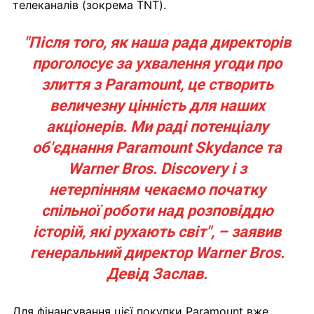
телеканалів (зокрема TNT).
"Після того, як наша рада директорів
проголосує за ухвалення угоди про
злиття з Paramount, це створить
величезну цінність для наших
акціонерів. Ми раді потенціалу
об'єднання Paramount Skydance та
Warner Bros. Discovery і з
нетерпінням чекаємо початку
спільної роботи над розповіддю
історій, які рухають світ", – заявив
генеральний директор Warner Bros.
Девід Заслав.
Для фінансування цієї покупки Paramount вже