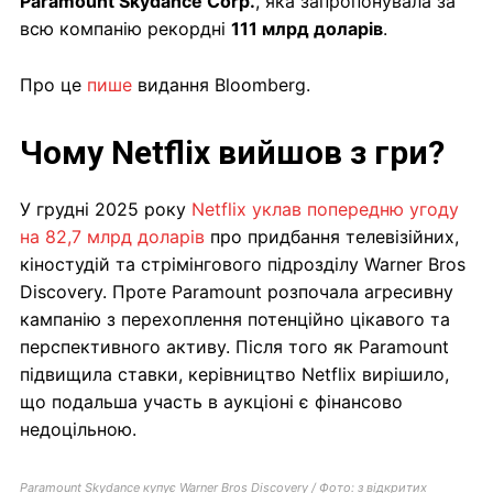
Paramount Skydance Corp.
, яка запропонувала за
всю компанію рекордні
111 млрд доларів
.
Про це
пише
видання Bloomberg.
Чому Netflix вийшов з гри?
У грудні 2025 року
Netflix уклав попередню угоду
на 82,7 млрд доларів
про придбання телевізійних,
кіностудій та стрімінгового підрозділу Warner Bros
Discovery. Проте Paramount розпочала агресивну
кампанію з перехоплення потенційно цікавого та
перспективного активу. Після того як Paramount
підвищила ставки, керівництво Netflix вирішило,
що подальша участь в аукціоні є фінансово
недоцільною.
Paramount Skydance купує Warner Bros Discovery / Фото: з відкритих