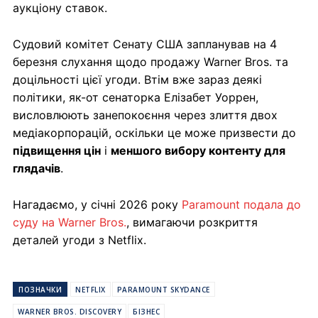
аукціону ставок.
Судовий комітет Сенату США запланував на 4
березня слухання щодо продажу Warner Bros. та
доцільності цієї угоди. Втім вже зараз деякі
політики, як-от сенаторка Елізабет Уоррен,
висловлюють занепокоєння через злиття двох
медіакорпорацій, оскільки це може призвести до
підвищення цін
і
меншого вибору контенту для
глядачів
.
Нагадаємо, у січні 2026 року
Paramount подала до
суду на Warner Bros.
, вимагаючи розкриття
деталей угоди з Netflix.
ПОЗНАЧКИ
NETFLIX
PARAMOUNT SKYDANCE
WARNER BROS. DISCOVERY
БІЗНЕС