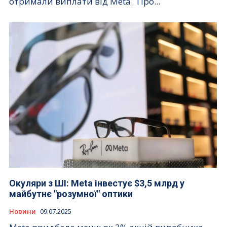
отримали виплати від Meta. Про...
Окуляри з ШІ: Meta інвестує $3,5 млрд у
майбутнє "розумної" оптики
Новини
09.07.2025