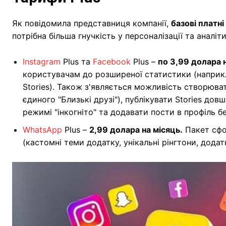
Як повідомила представниця компанії,
базові платні
потрібна більша гнучкість у персоналізації та аналіти
Instagram
Plus та
Facebook
Plus –
по 3,99 долара н
користувачам до розширеної статистики (наприкла
Stories). Також з'являється можливість створюват
єдиного "Близькі друзі"), публікувати Stories довш
режимі "інкогніто" та додавати пости в профіль без
WhatsApp
Plus –
2,99 долара на місяць.
Пакет сфо
(кастомні теми додатку, унікальні рінгтони, додат