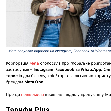
Meta запускає підписки на Instagram, Facebook та WhatsApp 
Корпорація
Meta
оголосила про глобальне розгортанн
застосунків –
Instagram, Facebook та WhatsApp.
Одн
тарифів
для бізнесу, кріейторів та активних корист
брендом
Meta One.
Про це
повідомила
керівниця відділу продуктів у Me
Тарифи Plus