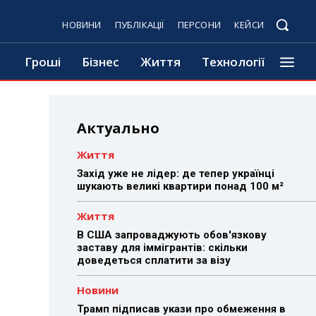
НОВИНИ
ПУБЛІКАЦІЇ
ПЕРСОНИ
КЕЙСИ
Гроші
Бізнес
Життя
Технології
Актуально
Життя
Захід уже не лідер: де тепер українці
шукають великі квартири понад 100 м²
Життя
В США запроваджують обов'язкову
заставу для іммігрантів: скільки
доведеться сплатити за візу
Новини
Трамп підписав укази про обмеження в