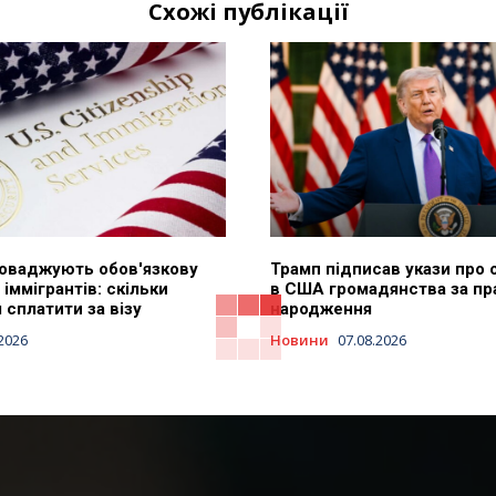
Схожі публікації
оваджують обов'язкову
Трамп підписав укази про
 іммігрантів: скільки
в США громадянства за пр
сплатити за візу
народження
.2026
Новини
07.08.2026