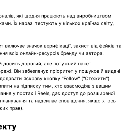
іоналів, які щодня працюють над виробництвом
ми. Їх наразі тестують у кількох країнах світу,
т включає значок верифікації, захист від фейків та
ння всіх онлайн-ресурсів бренду чи автора.
 досить дорогий, але потужний пакет
ежі. Він забезпечує пріоритет у пошуковій видачі
додавати яскраву кнопку "Follow" ("Стежити")
апити на підписку тим, хто взаємодіяв з вашим
ння у постах і Reels, дає доступ до розширеної
 планування та надсилає сповіщення, якщо хтось
ких прав).
екту