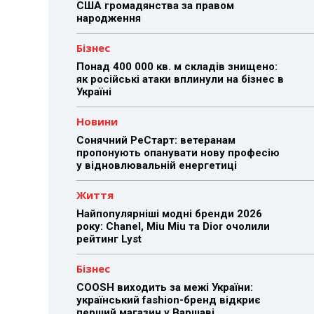
США громадянства за правом
народження
Бізнес
Понад 400 000 кв. м складів знищено:
як російські атаки вплинули на бізнес в
Україні
Новини
Сонячний РеСтарт: ветеранам
пропонують опанувати нову професію
у відновлювальній енергетиці
Життя
Найпопулярніші модні бренди 2026
року: Chanel, Miu Miu та Dior очолили
рейтинг Lyst
Бізнес
COOSH виходить за межі України:
український fashion-бренд відкриє
перший магазин у Варшаві