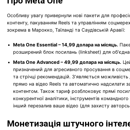
Про Meta One
Особливу увагу привернули нові пакети для профес
контенту, пакуванням Reels та управлінням соцмережа
зокрема в Марокко, Таїланді та Саудівській Аравії:
Meta One Essential – 14,99 долара на місяць.
Паке
розширений блок посилань (linksheet) для об'єдна
Meta One Advanced – 49,99 долара на місяць.
Цей
призначений для агресивного просування в соцмер
та стрічці рекомендацій. З'являється можливість 
прямо на відео Reels та автоматично надсилати з
контентом. Також тариф розблоковує прямі посила
конкурентної аналітики, інструментів командного
інший перезалив ваше відео (для захисту авторсь
Монетизація штучного інтел