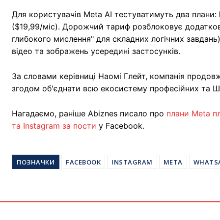
Для користувачів Meta AI тестуватимуть два плани:
($19,99/міс). Дорожчий тариф розблоковує додатков
глибокого мислення" для складних логічних завдань)
відео та зображень усередині застосунків.
За словами керівниці Наомі Глейт, компанія продо
згодом об'єднати всю екосистему професійних та ШІ
Нагадаємо, раніше Abiznes писало про
плани Meta п
та Instagram за пости
у Facebook.
ПОЗНАЧКИ
FACEBOOK
INSTAGRAM
META
WHATS