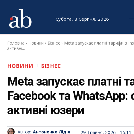
Субота, 8 Серпня, 2026
Головна
Новини
Бізнес
Meta запускає платні тарифи в In
активні...
НОВИНИ
БІЗНЕС
Meta запускає платні т
Facebook та WhatsApp:
активні юзери
Автор:
Антоненко Лідія
29 Травня, 2026 - 15:11