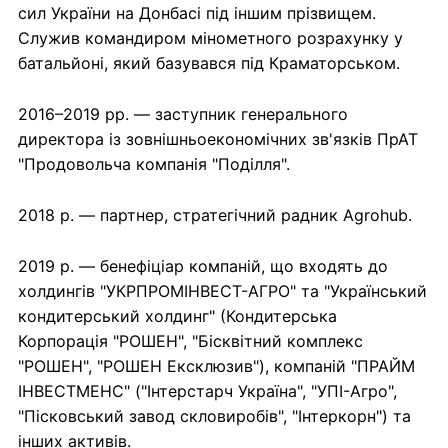
сил України на Донбасі під іншим прізвищем.
Служив командиром мінометного розрахунку у
батальйоні, який базувався під Краматорськом.
2016–2019 рр. — заступник генерального
директора із зовнішньоекономічних зв'язків ПрАТ
"Продовольча компанія "Поділля".
2018 р. — партнер, стратегічний радник Agrohub.
2019 р. — бенефіціар компаній, що входять до
холдингів "УКРПРОМІНВЕСТ-АГРО" та "Український
кондитерський холдинг" (Кондитерська
Корпорація "РОШЕН", "Бісквітний комплекс
"РОШЕН", "РОШЕН Ексклюзив"), компаній "ПРАЙМ
ІНВЕСТМЕНС" ("Інтерстарч Україна", "УПІ-Агро",
"Пісковський завод скловиробів", "Інтеркорн") та
інших активів.