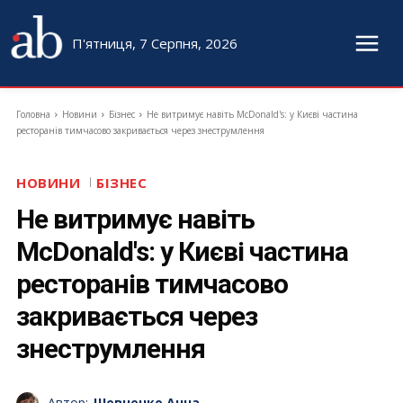
П'ятниця, 7 Серпня, 2026
Головна
Новини
Бізнес
Не витримує навіть McDonald's: у Києві частина
ресторанів тимчасово закривається через знеструмлення
НОВИНИ
БІЗНЕС
Не витримує навіть
McDonald's: у Києві частина
ресторанів тимчасово
закривається через
знеструмлення
Автор:
Шевченко Анна