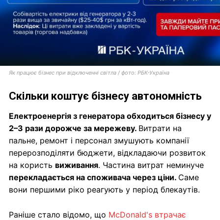
Як працює бізнес при відключенні світла / фото: РБК-Україна
Скільки коштує бізнесу автономність
Електроенергія з генератора обходиться бізнесу у
2–3 рази дорожче за мережеву.
Витрати на
пальне, ремонт і персонал змушують компанії
перерозподіляти бюджети, відкладаючи розвиток
на користь
виживання
. Частина витрат неминуче
перекладається на споживача через ціни.
Саме
вони першими ріко реагують у період блекаутів.
Раніше стало відомо, що
McDonald's втрачає