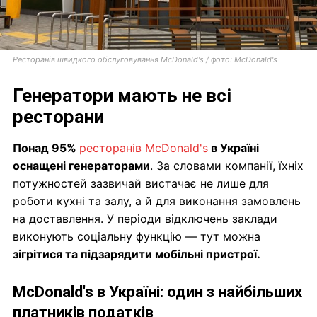
Ресторанів швидкого обслуговування McDonald's / фото: McDonald's
Генератори мають не всі
ресторани
Понад 95%
ресторанів McDonald's
в Україні
оснащені генераторами
. За словами компанії, їхніх
потужностей зазвичай вистачає не лише для
роботи кухні та залу, а й для виконання замовлень
на доставлення. У періоди відключень заклади
виконують соціальну функцію — тут можна
зігрітися та підзарядити мобільні пристрої.
McDonald's в Україні: один з найбільших
платників податків