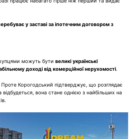
разі працює набагато гірше ніж перший та видає
перебуває у заставі за іпотечним договором з
покупцями можуть бути
великі українські
абільному доході від комерційної нерухомості
.
. Проте Корогодський підтверджує, що розглядає
а відбудеться, вона стане однією з найбільших на
ів.