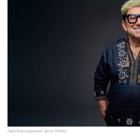
Гарік Корогодський / фото: Forbes