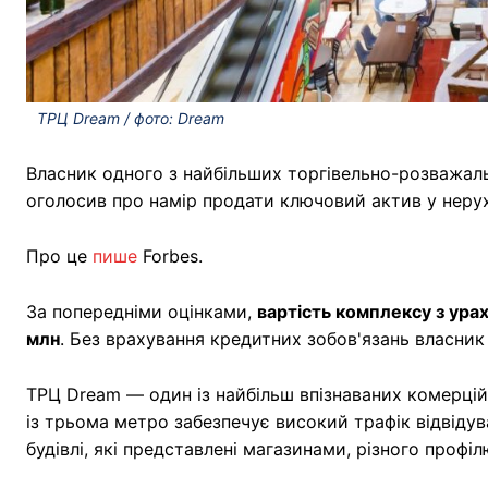
ТРЦ Dream / фото: Dream
Власник одного з найбільших торгівельно-розважаль
оголосив про намір продати ключовий актив у нер
Про це
пише
Forbes.
За попередніми оцінками,
вартість комплексу з ура
млн
. Без врахування кредитних зобов'язань власник
ТРЦ Dream — один із найбільш впізнаваних комерцій
із трьома метро забезпечує високий трафік відвіду
будівлі, які представлені магазинами, різного профі