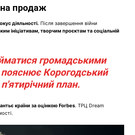
 на продаж
кус діяльності.
Після завершення війни
ким ініціативам, творчим проєктам та соціальній
займатися громадськими
– пояснює Корогодський
 п'ятирічний план.
нтьє країни за оцінкою Forbes
. ТРЦ Dream
ості.