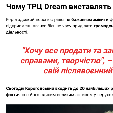
Чому ТРЦ Dream виставлять
Корогодський пояснює рішення
бажанням змінити фо
підприємець планує більше часу приділяти
громадсь
діяльності
.
"Хочу все продати та 
справами, творчістю", 
свій післявоєнний
Сьогодні Корогодський входить до 20 найбільших ра
фактично є його єдиним великим активом у нерухом