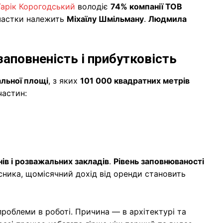
Гарік Корогодський
володіє
74% компанії ТОВ
 частки належить
Міхаїлу Шмільману
.
Людмила
заповненість і прибутковість
альної площі
, з яких
101 000 квадратних метрів
частин:
нів і розважальних закладів
.
Рівень заповнюваності
сника, щомісячний дохід від оренди становить
проблеми в роботі. Причина — в архітектурі та