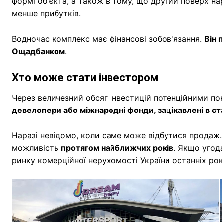
формі об'єкта, а також в тому, що другий поверх на
менше прибутків.
Водночас комплекс має фінансові зобов'язання.
Він 
Ощадбанком
.
Хто може стати інвестором
Через величезний обсяг інвестицій потенційними 
девелопери або міжнародні фонди, зацікавлені в ст
Наразі невідомо, коли саме може відбутися продаж
можливість
протягом найближчих років
. Якщо угод
ринку комерційної нерухомості України останніх рок