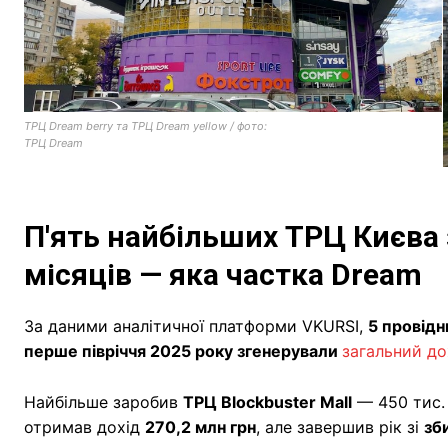
ТРЦ Dream berry та ТРЦ Dream yellow / фото:
ТРЦ Dream
П'ять найбільших ТРЦ Києва 
місяців — яка частка Dream
За даними аналітичної платформи VKURSI,
5 провідн
перше півріччя 2025 року згенерували
загальний до
Найбільше заробив
ТРЦ Blockbuster Mall
— 450 тис. 
отримав дохід
270,2 млн грн
, але завершив рік зі
зб