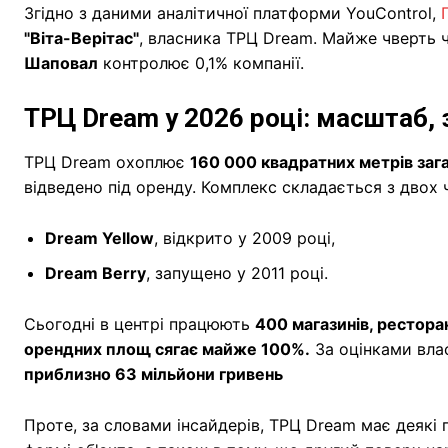
Згідно з даними аналітичної платформи YouControl,
"Віта-Верітас"
, власника ТРЦ Dream. Майже чверть
Шаповал
контролює 0,1% компанії.
ТРЦ Dream у 2026 році: масштаб, 
ТРЦ Dream охоплює
160 000 квадратних метрів заг
відведено під оренду. Комплекс складається з двох 
Dream Yellow
, відкрито у 2009 році,
Dream Berry
, запущено у 2011 році.
Сьогодні в центрі працюють
400 магазинів, рестора
орендних площ сягає майже 100%.
За оцінками вла
приблизно 63 мільйони гривень
Проте, за словами інсайдерів, ТРЦ Dream має деякі 