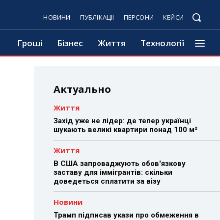
НОВИНИ
ПУБЛІКАЦІЇ
ПЕРСОНИ
КЕЙСИ
Гроші
Бізнес
Життя
Технології
Актуально
Життя
Захід уже не лідер: де тепер українці
шукають великі квартири понад 100 м²
Життя
В США запроваджують обов'язкову
заставу для іммігрантів: скільки
доведеться сплатити за візу
Новини
Трамп підписав укази про обмеження в