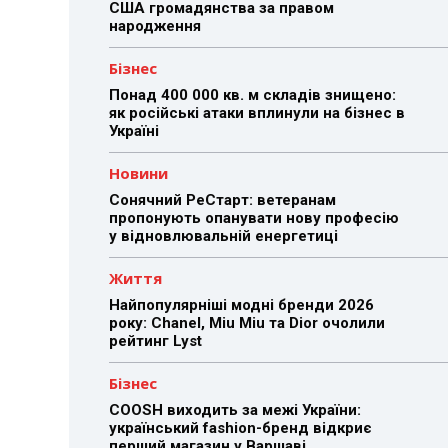
США громадянства за правом
народження
Бізнес
Понад 400 000 кв. м складів знищено:
як російські атаки вплинули на бізнес в
Україні
Новини
Сонячний РеСтарт: ветеранам
пропонують опанувати нову професію
у відновлювальній енергетиці
Життя
Найпопулярніші модні бренди 2026
року: Chanel, Miu Miu та Dior очолили
рейтинг Lyst
Бізнес
COOSH виходить за межі України:
український fashion-бренд відкриє
перший магазин у Варшаві