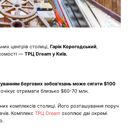
них центрів столиці,
Гарік Корогодський
,
ухомості —
ТРЦ Dream у Київ.
хуванням боргових зобов'язань може сягати $100
 очікує отримати близько $60-70 млн.
них комплексів столиці. Його розташування поруч
вачів. Комплекс
ТРЦ Dream
охоплює дві окремі
лю.