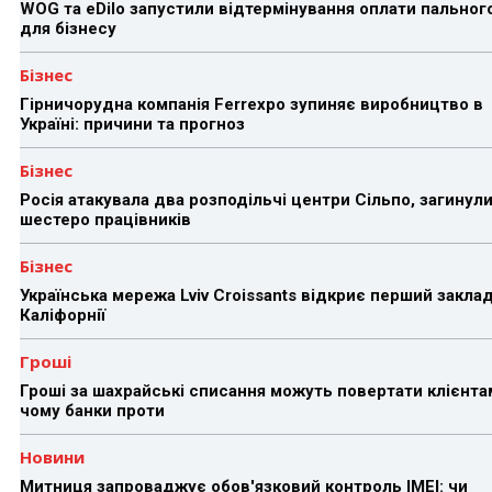
WOG та eDilo запустили відтермінування оплати пальног
для бізнесу
Бізнес
Гірничорудна компанія Ferrexpo зупиняє виробництво в
Україні: причини та прогноз
Бізнес
Росія атакувала два розподільчі центри Сільпо, загинул
шестеро працівників
Бізнес
Українська мережа Lviv Croissants відкриє перший заклад
Каліфорнії
Гроші
Гроші за шахрайські списання можуть повертати клієнта
чому банки проти
Новини
Митниця запроваджує обов'язковий контроль IMEI: чи