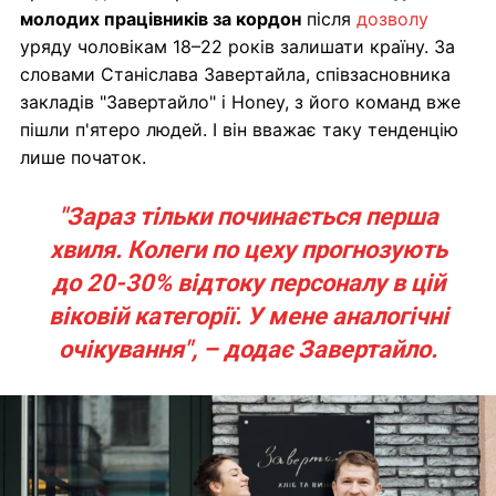
молодих працівників за кордон
після
дозволу
уряду чоловікам 18–22 років залишати країну. За
словами Станіслава Завертайла, співзасновника
закладів "Завертайло" і Honey, з його команд вже
пішли п'ятеро людей. І він вважає таку тенденцію
лише початок.
"Зараз тільки починається перша
хвиля. Колеги по цеху прогнозують
до 20-30% відтоку персоналу в цій
віковій категорії. У мене аналогічні
очікування", – додає Завертайло.