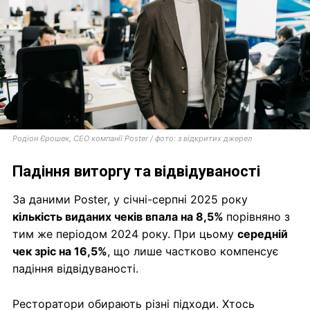
Родіон Єрошек, CEO компанії Poster / фото: з відкритих джерел
Падіння виторгу та відвідуваності
За даними Poster, у січні-серпні 2025 року
кількість виданих чеків впала на 8,5%
порівняно з
тим же періодом 2024 року. При цьому
середній
чек зріс на 16,5%
, що лише частково компенсує
падіння відвідуваності.
Ресторатори обирають різні підходи. Хтось