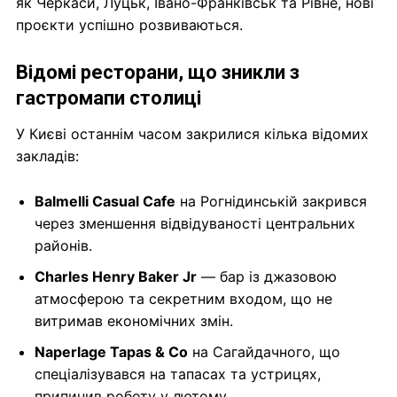
як Черкаси, Луцьк, Івано-Франківськ та Рівне, нові
проєкти успішно розвиваються.
Відомі ресторани, що зникли з
гастромапи столиці
У Києві останнім часом закрилися кілька відомих
закладів:
Balmelli Casual Cafe
на Рогнідинській закрився
через зменшення відвідуваності центральних
районів.
Charles Henry Baker Jr
— бар із джазовою
атмосферою та секретним входом, що не
витримав економічних змін.
Naperlage Tapas & Co
на Сагайдачного, що
спеціалізувався на тапасах та устрицях,
припинив роботу у лютому.