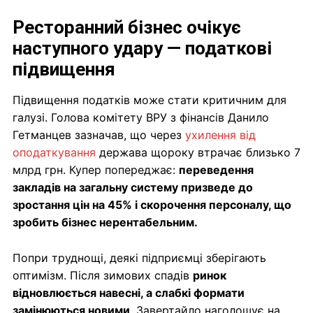
Ресторанний бізнес очікує
наступного удару — податкові
підвищення
Підвищення податків може стати критичним для
галузі. Голова комітету ВРУ з фінансів Данило
Гетманцев зазначав, що через
ухилення від
оподаткування
держава щороку втрачає близько 7
млрд грн. Купер попереджає:
переведення
закладів на загальну систему призведе до
зростання цін на 45% і скорочення персоналу, що
зробить бізнес нерентабельним.
Попри труднощі, деякі підприємці зберігають
оптимізм. Після зимових спадів
ринок
відновлюється навесні, а слабкі формати
замінюються новими
. Завертайло наголошує на