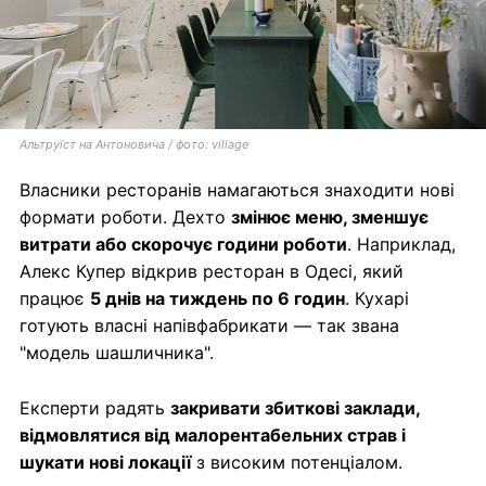
Альтруїст на Антоновича / фото: village
Власники ресторанів намагаються знаходити нові
формати роботи. Дехто
змінює меню, зменшує
витрати або скорочує години роботи
. Наприклад,
Алекс Купер відкрив ресторан в Одесі, який
працює
5 днів на тиждень по 6 годин
. Кухарі
готують власні напівфабрикати — так звана
"модель шашличника".
Експерти радять
закривати збиткові заклади,
відмовлятися від малорентабельних страв і
шукати нові локації
з високим потенціалом.